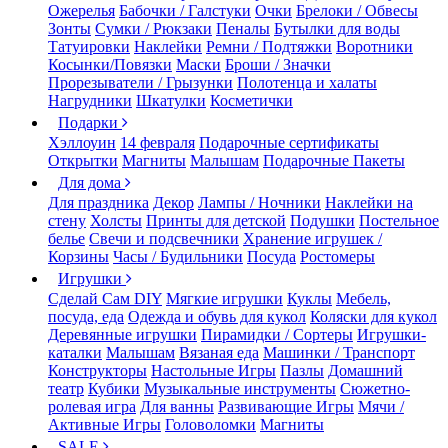
Ожерелья
Бабочки / Галстуки
Очки
Брелоки / Обвесы
Зонты
Сумки / Рюкзаки
Пеналы
Бутылки для воды
Татуировки
Наклейки
Ремни / Подтяжки
Воротники
Косынки/Повязки
Маски
Броши / Значки
Прорезыватели / Грызунки
Полотенца и халаты
Нагрудники
Шкатулки
Косметички
Подарки
Хэллоуин
14 февраля
Подарочные сертификаты
Открытки
Магниты
Малышам
Подарочные Пакеты
Для дома
Для праздника
Декор
Лампы / Ночники
Наклейки на
стену
Холсты
Принты для детской
Подушки
Постельное
белье
Свечи и подсвечники
Хранение игрушек /
Корзины
Часы / Будильники
Посуда
Ростомеры
Игрушки
Сделай Сам DIY
Мягкие игрушки
Куклы
Мебель,
посуда, еда
Одежда и обувь для кукол
Коляски для кукол
Деревянные игрушки
Пирамидки / Сортеры
Игрушки-
каталки
Малышам
Вязаная еда
Машинки / Транспорт
Конструкторы
Настольные Игры
Пазлы
Домашний
театр
Кубики
Музыкальные инструменты
Сюжетно-
ролевая игра
Для ванны
Развивающие Игры
Мячи /
Активные Игры
Головоломки
Магниты
SALE