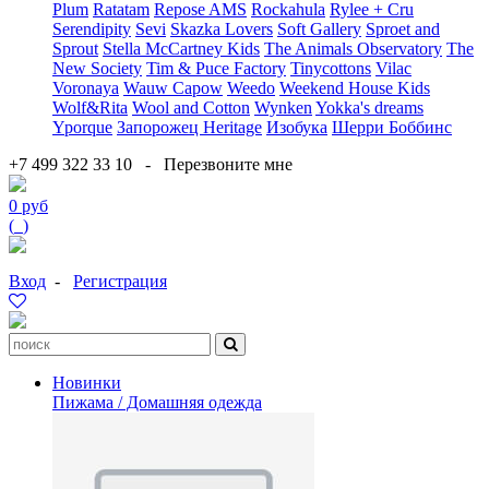
Plum
Ratatam
Repose AMS
Rockahula
Rylee + Cru
Serendipity
Sevi
Skazka Lovers
Soft Gallery
Sproet and
Sprout
Stella McCartney Kids
The Animals Observatory
The
New Society
Tim & Puce Factory
Tinycottons
Vilac
Voronaya
Wauw Capow
Weedo
Weekend House Kids
Wolf&Rita
Wool and Cotton
Wynken
Yokka's dreams
Yporque
Запорожец Heritage
Изобука
Шерри Боббинс
+7 499 322 33 10
-
Перезвоните мне
0 руб
(
0
)
Вход
-
Регистрация
Новинки
Пижама / Домашняя одежда