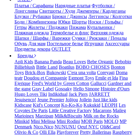
Платья / Сарафаны
Нарядные платья
Футболки /
Лонгсливы
Свитшоты / Худи
Джемперы / Кардиганы
Блузки / Рубашки
Брюки / Джинсы
Леггинсы / Колготки
Боди / Комбинезоны
Юбки
Шорты
Носки / Гольфы /
Гетры
Жилеты / Пиджаки
Пижама
Купальники /
Пляжная одежда
Термобелье и флис
Верхняя одежда
Шапки / Шарфы / Варежки
Сумки / Рюкзаки / Пеналы
Обувь
Для мам
Постельное белье
Игрушки
Аксессуары
Предметы декора
OUTLET
Бренды
Apli Kids
Banana Panda
Beau Loves
Bebe Organic
Bebobio
Billieblush
Bittle Land
Boatilus
BOBO CHOSES
Bonton
Toys
Brick-Box
Bukowski
C'era una volta
Coreyagi
Doma
teatr
Doudou et Compagnie
Egmont Toys
Emile et Ida
Fina
Ejerique
Fred's World by Green Cotton
Gallucci
Gardner and
the gang
Gray Label
Gosoaky
Hello Simone
Histoire d'Ours
Hugo Loves Tiki
Indikidual
Jack Piers
JARRETT
Jesuisencp!
Jeune Premier
Jolijou
Jollein
Just like kids
Kidscase
Kid's Concept
Ko-Ko-Ko
Kukukid
LEOPH
Les
Coyotes De Paris
Little Creative Factory
Macarons
Maileg
Marioinex
Marzipan
Milk&Biscuits
Milk on the Rocks
Minikid
Mini Melissa
Mini Rodini
MOB Paris
MOLO
MP
Denmark
Nico.Nico
NUNUNU
Oeuf NYC
Oli&Carol
Olivio & Co
Olli Ella
Playforever
Pretty Ballerinas
Raspberry