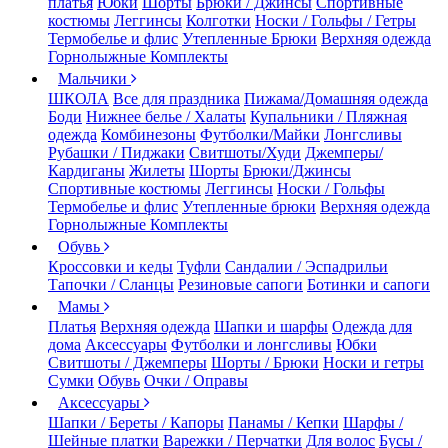
платья
Юбки
Шорты
Брюки / Джинсы
Спортивные
костюмы
Леггинсы
Колготки
Носки / Гольфы / Гетры
Термобелье и флис
Утепленные Брюки
Верхняя одежда
Горнолыжные Комплекты
Мальчики
ШКОЛА
Все для праздника
Пижама/Домашняя одежда
Боди
Нижнее белье / Халаты
Купальники / Пляжная
одежда
Комбинезоны
Футболки/Майки
Лонгсливы
Рубашки / Пиджаки
Свитшоты/Худи
Джемперы/
Кардиганы
Жилеты
Шорты
Брюки/Джинсы
Спортивные костюмы
Леггинсы
Носки / Гольфы
Термобелье и флис
Утепленные брюки
Верхняя одежда
Горнолыжные Комплекты
Обувь
Кроссовки и кеды
Туфли
Сандалии / Эспадрильи
Тапочки / Сланцы
Резиновые сапоги
Ботинки и сапоги
Мамы
Платья
Верхняя одежда
Шапки и шарфы
Одежда для
дома
Аксессуары
Футболки и лонгсливы
Юбки
Свитшоты / Джемперы
Шорты / Брюки
Носки и гетры
Сумки
Обувь
Очки / Оправы
Аксессуары
Шапки / Береты / Капоры
Панамы / Кепки
Шарфы /
Шейные платки
Варежки / Перчатки
Для волос
Бусы /