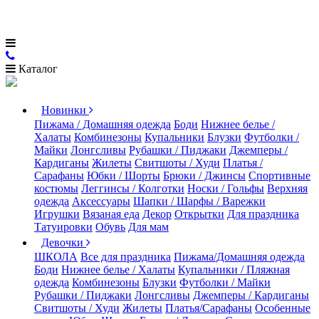
Каталог
Новинки
Пижама / Домашняя одежда
Боди
Нижнее белье /
Халаты
Комбинезоны
Купальники
Блузки
Футболки /
Майки
Лонгсливы
Рубашки / Пиджаки
Джемперы /
Кардиганы
Жилеты
Свитшоты / Худи
Платья /
Сарафаны
Юбки / Шорты
Брюки / Джинсы
Спортивные
костюмы
Леггинсы / Колготки
Носки / Гольфы
Верхняя
одежда
Аксессуары
Шапки / Шарфы / Варежки
Игрушки
Вязаная еда
Декор
Открытки
Для праздника
Татуировки
Обувь
Для мам
Девочки
ШКОЛА
Все для праздника
Пижама/Домашняя одежда
Боди
Нижнее белье / Халаты
Купальники / Пляжная
одежда
Комбинезоны
Блузки
Футболки / Майки
Рубашки / Пиджаки
Лонгсливы
Джемперы / Кардиганы
Свитшоты / Худи
Жилеты
Платья/Сарафаны
Особенные