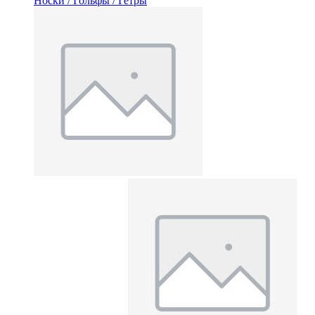
Носки / Гольфы / Гетры