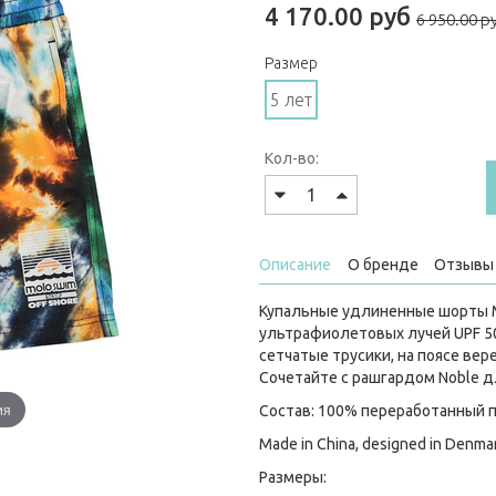
4 170.00 руб
6 950.00 р
Размер
5 лет
Кол-во:
Описание
О бренде
Отзывы 
Купальные удлиненные шорты M
ультрафиолетовых лучей UPF 50
сетчатые трусики, на поясе вер
Сочетайте с рашгардом Noble 
ия
Состав: 100% переработанный 
Made in China, designed in Denma
Размеры: