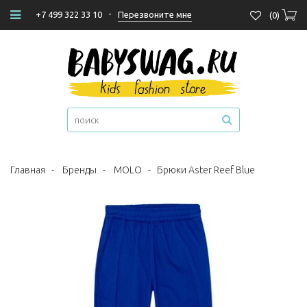
-
Перезвоните мне
+7 499 322 33 10
(
0
)
Главная
-
Бренды
-
MOLO
-
Брюки Aster Reef Blue