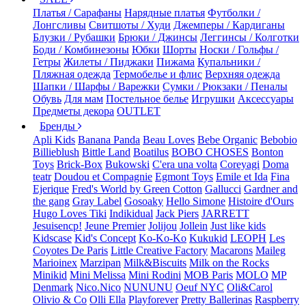
Платья / Сарафаны
Нарядные платья
Футболки /
Лонгсливы
Свитшоты / Худи
Джемперы / Кардиганы
Блузки / Рубашки
Брюки / Джинсы
Леггинсы / Колготки
Боди / Комбинезоны
Юбки
Шорты
Носки / Гольфы /
Гетры
Жилеты / Пиджаки
Пижама
Купальники /
Пляжная одежда
Термобелье и флис
Верхняя одежда
Шапки / Шарфы / Варежки
Сумки / Рюкзаки / Пеналы
Обувь
Для мам
Постельное белье
Игрушки
Аксессуары
Предметы декора
OUTLET
Бренды
Apli Kids
Banana Panda
Beau Loves
Bebe Organic
Bebobio
Billieblush
Bittle Land
Boatilus
BOBO CHOSES
Bonton
Toys
Brick-Box
Bukowski
C'era una volta
Coreyagi
Doma
teatr
Doudou et Compagnie
Egmont Toys
Emile et Ida
Fina
Ejerique
Fred's World by Green Cotton
Gallucci
Gardner and
the gang
Gray Label
Gosoaky
Hello Simone
Histoire d'Ours
Hugo Loves Tiki
Indikidual
Jack Piers
JARRETT
Jesuisencp!
Jeune Premier
Jolijou
Jollein
Just like kids
Kidscase
Kid's Concept
Ko-Ko-Ko
Kukukid
LEOPH
Les
Coyotes De Paris
Little Creative Factory
Macarons
Maileg
Marioinex
Marzipan
Milk&Biscuits
Milk on the Rocks
Minikid
Mini Melissa
Mini Rodini
MOB Paris
MOLO
MP
Denmark
Nico.Nico
NUNUNU
Oeuf NYC
Oli&Carol
Olivio & Co
Olli Ella
Playforever
Pretty Ballerinas
Raspberry