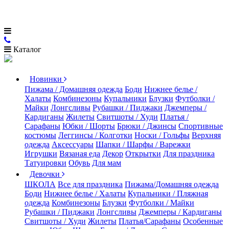
Каталог
Новинки
Пижама / Домашняя одежда
Боди
Нижнее белье /
Халаты
Комбинезоны
Купальники
Блузки
Футболки /
Майки
Лонгсливы
Рубашки / Пиджаки
Джемперы /
Кардиганы
Жилеты
Свитшоты / Худи
Платья /
Сарафаны
Юбки / Шорты
Брюки / Джинсы
Спортивные
костюмы
Леггинсы / Колготки
Носки / Гольфы
Верхняя
одежда
Аксессуары
Шапки / Шарфы / Варежки
Игрушки
Вязаная еда
Декор
Открытки
Для праздника
Татуировки
Обувь
Для мам
Девочки
ШКОЛА
Все для праздника
Пижама/Домашняя одежда
Боди
Нижнее белье / Халаты
Купальники / Пляжная
одежда
Комбинезоны
Блузки
Футболки / Майки
Рубашки / Пиджаки
Лонгсливы
Джемперы / Кардиганы
Свитшоты / Худи
Жилеты
Платья/Сарафаны
Особенные