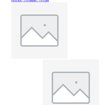
Носки / Гольфы / Гетры