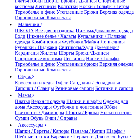
платья
Юбки
Шорты
Брюки / Джинсы
Спортивные
костюмы
Леггинсы
Колготки
Носки / Гольфы / Гетры
Термобелье и флис
Утепленные Брюки
Верхняя одежда
Горнолыжные Комплекты
Мальчики
ШКОЛА
Все для праздника
Пижама/Домашняя одежда
Боди
Нижнее белье / Халаты
Купальники / Пляжная
одежда
Комбинезоны
Футболки/Майки
Лонгсливы
Рубашки / Пиджаки
Свитшоты/Худи
Джемперы/
Кардиганы
Жилеты
Шорты
Брюки/Джинсы
Спортивные костюмы
Леггинсы
Носки / Гольфы
Термобелье и флис
Утепленные брюки
Верхняя одежда
Горнолыжные Комплекты
Обувь
Кроссовки и кеды
Туфли
Сандалии / Эспадрильи
Тапочки / Сланцы
Резиновые сапоги
Ботинки и сапоги
Мамы
Платья
Верхняя одежда
Шапки и шарфы
Одежда для
дома
Аксессуары
Футболки и лонгсливы
Юбки
Свитшоты / Джемперы
Шорты / Брюки
Носки и гетры
Сумки
Обувь
Очки / Оправы
Аксессуары
Шапки / Береты / Капоры
Панамы / Кепки
Шарфы /
Шейные платки
Варежки / Перчатки
Для волос
Бусы /