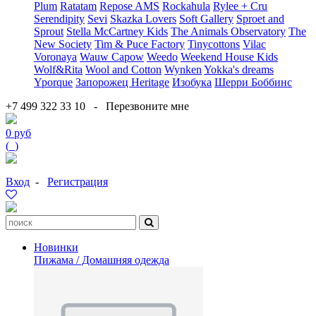
Plum
Ratatam
Repose AMS
Rockahula
Rylee + Cru
Serendipity
Sevi
Skazka Lovers
Soft Gallery
Sproet and
Sprout
Stella McCartney Kids
The Animals Observatory
The
New Society
Tim & Puce Factory
Tinycottons
Vilac
Voronaya
Wauw Capow
Weedo
Weekend House Kids
Wolf&Rita
Wool and Cotton
Wynken
Yokka's dreams
Yporque
Запорожец Heritage
Изобука
Шерри Боббинс
+7 499 322 33 10
-
Перезвоните мне
0 руб
(
0
)
Вход
-
Регистрация
Новинки
Пижама / Домашняя одежда