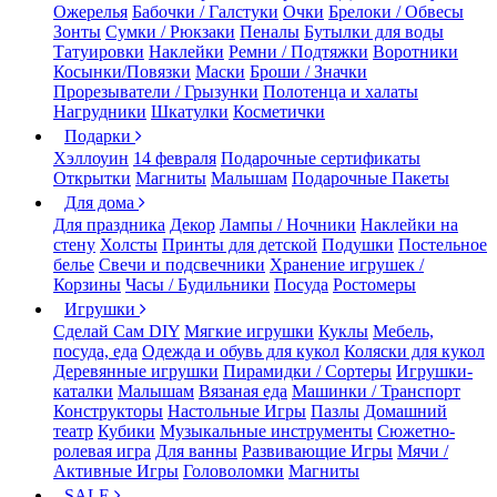
Ожерелья
Бабочки / Галстуки
Очки
Брелоки / Обвесы
Зонты
Сумки / Рюкзаки
Пеналы
Бутылки для воды
Татуировки
Наклейки
Ремни / Подтяжки
Воротники
Косынки/Повязки
Маски
Броши / Значки
Прорезыватели / Грызунки
Полотенца и халаты
Нагрудники
Шкатулки
Косметички
Подарки
Хэллоуин
14 февраля
Подарочные сертификаты
Открытки
Магниты
Малышам
Подарочные Пакеты
Для дома
Для праздника
Декор
Лампы / Ночники
Наклейки на
стену
Холсты
Принты для детской
Подушки
Постельное
белье
Свечи и подсвечники
Хранение игрушек /
Корзины
Часы / Будильники
Посуда
Ростомеры
Игрушки
Сделай Сам DIY
Мягкие игрушки
Куклы
Мебель,
посуда, еда
Одежда и обувь для кукол
Коляски для кукол
Деревянные игрушки
Пирамидки / Сортеры
Игрушки-
каталки
Малышам
Вязаная еда
Машинки / Транспорт
Конструкторы
Настольные Игры
Пазлы
Домашний
театр
Кубики
Музыкальные инструменты
Сюжетно-
ролевая игра
Для ванны
Развивающие Игры
Мячи /
Активные Игры
Головоломки
Магниты
SALE