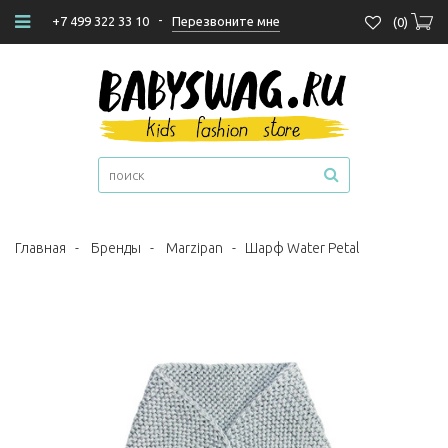
-
Перезвоните мне
+7 499 322 33 10
(
0
)
Главная
-
Бренды
-
Marzipan
-
Шарф Water Petal