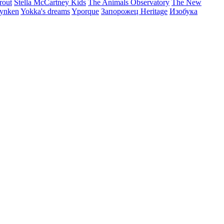
rout
Stella McCartney Kids
The Animals Observatory
The New
ynken
Yokka's dreams
Yporque
Запорожец Heritage
Изобука