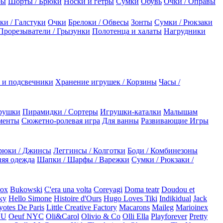
ры
Шорты / Брюки
Носки и гетры
Сумки
Обувь
Очки / Оправы
ки / Галстуки
Очки
Брелоки / Обвесы
Зонты
Сумки / Рюкзаки
Прорезыватели / Грызунки
Полотенца и халаты
Нагрудники
 и подсвечники
Хранение игрушек / Корзины
Часы /
рушки
Пирамидки / Сортеры
Игрушки-каталки
Малышам
менты
Сюжетно-ролевая игра
Для ванны
Развивающие Игры
рюки / Джинсы
Леггинсы / Колготки
Боди / Комбинезоны
яя одежда
Шапки / Шарфы / Варежки
Сумки / Рюкзаки /
Box
Bukowski
C'era una volta
Coreyagi
Doma teatr
Doudou et
ky
Hello Simone
Histoire d'Ours
Hugo Loves Tiki
Indikidual
Jack
otes De Paris
Little Creative Factory
Macarons
Maileg
Marioinex
NU
Oeuf NYC
Oli&Carol
Olivio & Co
Olli Ella
Playforever
Pretty