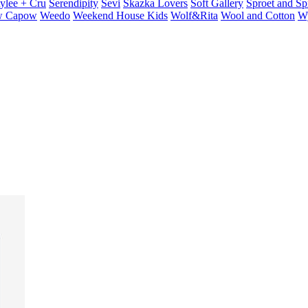
ylee + Cru
Serendipity
Sevi
Skazka Lovers
Soft Gallery
Sproet and Sp
 Capow
Weedo
Weekend House Kids
Wolf&Rita
Wool and Cotton
W