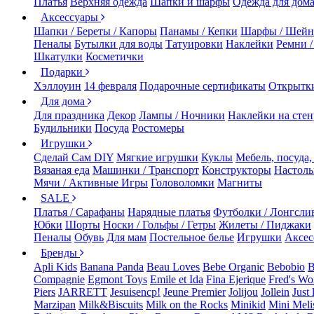
Платья
Верхняя одежда
Шапки и шарфы
Одежда для дом
Аксессуары
Шапки / Береты / Капоры
Панамы / Кепки
Шарфы / Шейн
Пеналы
Бутылки для воды
Татуировки
Наклейки
Ремни 
Шкатулки
Косметички
Подарки
Хэллоуин
14 февраля
Подарочные сертификаты
Открытк
Для дома
Для праздника
Декор
Лампы / Ночники
Наклейки на стен
Будильники
Посуда
Ростомеры
Игрушки
Сделай Сам DIY
Мягкие игрушки
Куклы
Мебель, посуда,
Вязаная еда
Машинки / Транспорт
Конструкторы
Настол
Мячи / Активные Игры
Головоломки
Магниты
SALE
Платья / Сарафаны
Нарядные платья
Футболки / Лонгсли
Юбки
Шорты
Носки / Гольфы / Гетры
Жилеты / Пиджаки
Пеналы
Обувь
Для мам
Постельное белье
Игрушки
Аксес
Бренды
Apli Kids
Banana Panda
Beau Loves
Bebe Organic
Bebobio
B
Compagnie
Egmont Toys
Emile et Ida
Fina Ejerique
Fred's Wo
Piers
JARRETT
Jesuisencp!
Jeune Premier
Jolijou
Jollein
Just 
Marzipan
Milk&Biscuits
Milk on the Rocks
Minikid
Mini Meli