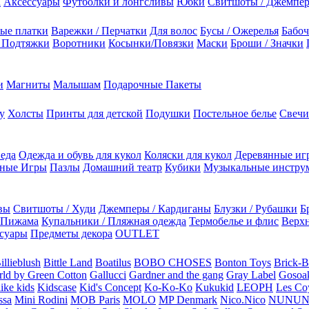
а
Аксессуары
Футболки и лонгсливы
Юбки
Свитшоты / Джемпе
ые платки
Варежки / Перчатки
Для волос
Бусы / Ожерелья
Бабоч
/ Подтяжки
Воротники
Косынки/Повязки
Маски
Броши / Значки
и
Магниты
Малышам
Подарочные Пакеты
у
Холсты
Принты для детской
Подушки
Постельное белье
Свечи
 еда
Одежда и обувь для кукол
Коляски для кукол
Деревянные иг
ьные Игры
Пазлы
Домашний театр
Кубики
Музыкальные инстру
вы
Свитшоты / Худи
Джемперы / Кардиганы
Блузки / Рубашки
Б
Пижама
Купальники / Пляжная одежда
Термобелье и флис
Верхн
суары
Предметы декора
OUTLET
illieblush
Bittle Land
Boatilus
BOBO CHOSES
Bonton Toys
Brick-
rld by Green Cotton
Gallucci
Gardner and the gang
Gray Label
Gosoa
like kids
Kidscase
Kid's Concept
Ko-Ko-Ko
Kukukid
LEOPH
Les Coy
ssa
Mini Rodini
MOB Paris
MOLO
MP Denmark
Nico.Nico
NUNU