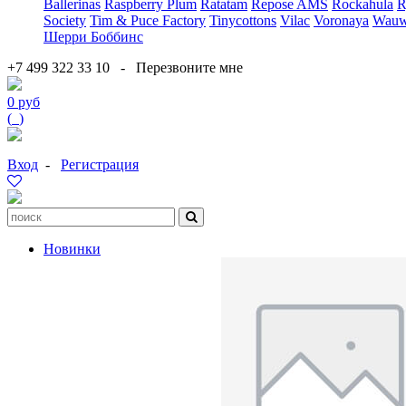
Ballerinas
Raspberry Plum
Ratatam
Repose AMS
Rockahula
R
Society
Tim & Puce Factory
Tinycottons
Vilac
Voronaya
Wauw
Шерри Боббинс
+7 499 322 33 10
-
Перезвоните мне
0 руб
(
0
)
Вход
-
Регистрация
Новинки