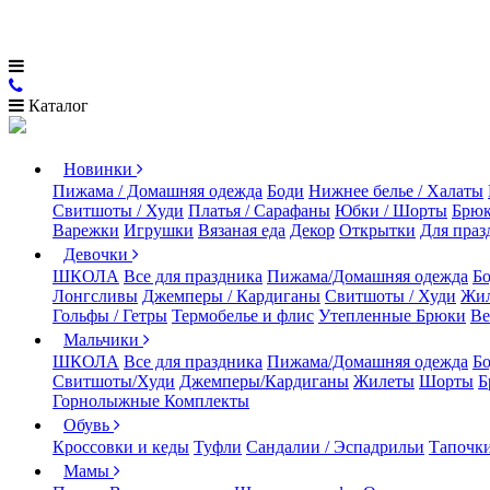
Каталог
Новинки
Пижама / Домашняя одежда
Боди
Нижнее белье / Халаты
Свитшоты / Худи
Платья / Сарафаны
Юбки / Шорты
Брюк
Варежки
Игрушки
Вязаная еда
Декор
Открытки
Для праз
Девочки
ШКОЛА
Все для праздника
Пижама/Домашняя одежда
Б
Лонгсливы
Джемперы / Кардиганы
Свитшоты / Худи
Жи
Гольфы / Гетры
Термобелье и флис
Утепленные Брюки
Ве
Мальчики
ШКОЛА
Все для праздника
Пижама/Домашняя одежда
Б
Свитшоты/Худи
Джемперы/Кардиганы
Жилеты
Шорты
Б
Горнолыжные Комплекты
Обувь
Кроссовки и кеды
Туфли
Сандалии / Эспадрильи
Тапочки
Мамы