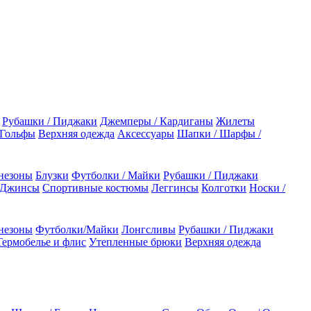
Рубашки / Пиджаки
Джемперы / Кардиганы
Жилеты
 Гольфы
Верхняя одежда
Аксессуары
Шапки / Шарфы /
незоны
Блузки
Футболки / Майки
Рубашки / Пиджаки
 Джинсы
Спортивные костюмы
Леггинсы
Колготки
Носки /
незоны
Футболки/Майки
Лонгсливы
Рубашки / Пиджаки
Термобелье и флис
Утепленные брюки
Верхняя одежда