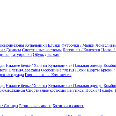
Комбинезоны
Купальники
Блузки
Футболки / Майки
Лонгсливы
и / Джинсы
Спортивные костюмы
Леггинсы / Колготки
Носки /
дника
Татуировки
Обувь
Для мам
оди
Нижнее белье / Халаты
Купальники / Пляжная одежда
Комби
леты
Платья/Сарафаны
Особенные платья
Юбки
Шорты
Брюки /
рхняя одежда
Горнолыжные Комплекты
оди
Нижнее белье / Халаты
Купальники / Пляжная одежда
Комби
рюки/Джинсы
Спортивные костюмы
Леггинсы
Носки / Гольфы
 / Сланцы
Резиновые сапоги
Ботинки и сапоги