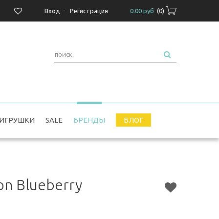
-
Вход
Регистрация
0.00 руб
(
0
)
ИГРУШКИ
SALE
БРЕНДЫ
БЛОГ
on Blueberry