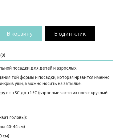
В корзину
В один клик
(0)
льной посадки для детей и взрослых.
ания той формы и посадки, которая нравится именно
икрыв уши, а можно носить на затылке.
у от +5С до +15С (взрослые часто их носят круглый
хват головы):
овы 40-44 см)
0 см)