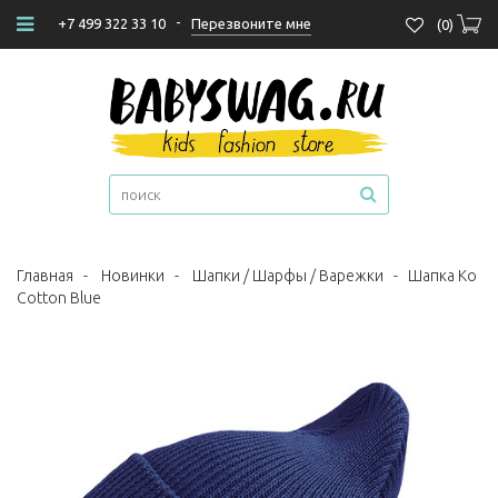
-
Перезвоните мне
+7 499 322 33 10
(
0
)
Главная
-
Новинки
-
Шапки / Шарфы / Варежки
-
Шапка Ko
Cotton Blue