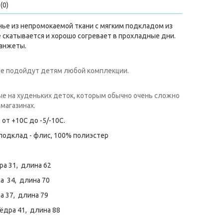
(0)
ье из непромокаемой ткани с мягким подкладом из
 скатывается и хорошо согревает в прохладные дни.
манжеты.
е подойдут детям любой комплекции.
ые на худеньких деток, которым обычно очень сложно
магазинах.
от +10C до -5/-10С.
 подклад - флис, 100% полиэстер
дра 31, длина 62
ра 34, длина 70
ра 37, длина 79
 бёдра 41, длина 88