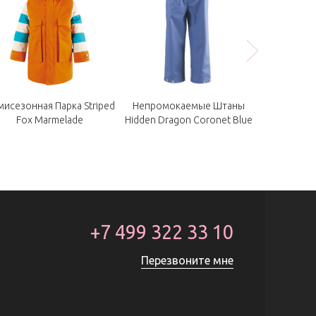
мисезонная Парка Striped
Непромокаемые Штаны
Шапка-Ушанк
Fox Marmelade
Hidden Dragon Coronet Blue
+7 499 322 33 10
Перезвоните мне