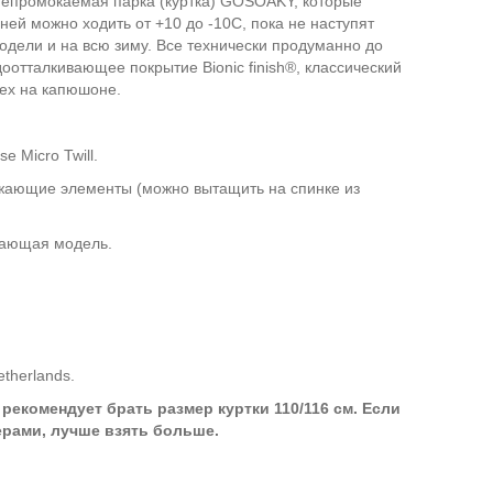
непромокаемая парка (куртка) GOSOAKY, которые
 ней можно ходить от +10 до -10С, пока не наступят
модели и на всю зиму. Все технически продуманно до
оотталкивающее покрытие Bionic finish®, классический
ех на капюшоне.
м
 Micro Twill.
жающие элементы (можно вытащить на спинке из
вающая модель.
etherlands.
 рекомендует брать размер куртки 110/116 см. Если
ерами, лучше взять больше.