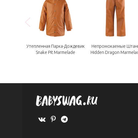
hipmunck Sky
Утепленная Парка-Дождевик
Непромокаемые Шта
Blue
Snake Pit Marmelade
Hidden Dragon Marmela