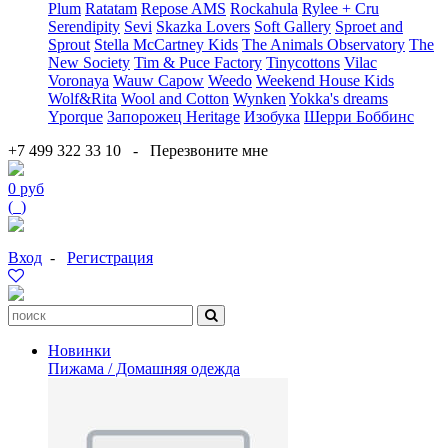
Plum
Ratatam
Repose AMS
Rockahula
Rylee + Cru
Serendipity
Sevi
Skazka Lovers
Soft Gallery
Sproet and
Sprout
Stella McCartney Kids
The Animals Observatory
The
New Society
Tim & Puce Factory
Tinycottons
Vilac
Voronaya
Wauw Capow
Weedo
Weekend House Kids
Wolf&Rita
Wool and Cotton
Wynken
Yokka's dreams
Yporque
Запорожец Heritage
Изобука
Шерри Боббинс
+7 499 322 33 10
-
Перезвоните мне
0 руб
(
0
)
Вход
-
Регистрация
Новинки
Пижама / Домашняя одежда