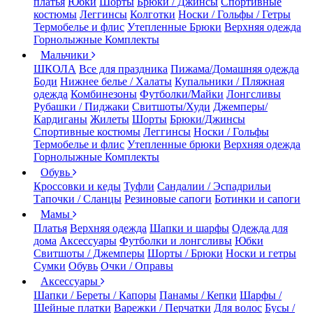
платья
Юбки
Шорты
Брюки / Джинсы
Спортивные
костюмы
Леггинсы
Колготки
Носки / Гольфы / Гетры
Термобелье и флис
Утепленные Брюки
Верхняя одежда
Горнолыжные Комплекты
Мальчики
ШКОЛА
Все для праздника
Пижама/Домашняя одежда
Боди
Нижнее белье / Халаты
Купальники / Пляжная
одежда
Комбинезоны
Футболки/Майки
Лонгсливы
Рубашки / Пиджаки
Свитшоты/Худи
Джемперы/
Кардиганы
Жилеты
Шорты
Брюки/Джинсы
Спортивные костюмы
Леггинсы
Носки / Гольфы
Термобелье и флис
Утепленные брюки
Верхняя одежда
Горнолыжные Комплекты
Обувь
Кроссовки и кеды
Туфли
Сандалии / Эспадрильи
Тапочки / Сланцы
Резиновые сапоги
Ботинки и сапоги
Мамы
Платья
Верхняя одежда
Шапки и шарфы
Одежда для
дома
Аксессуары
Футболки и лонгсливы
Юбки
Свитшоты / Джемперы
Шорты / Брюки
Носки и гетры
Сумки
Обувь
Очки / Оправы
Аксессуары
Шапки / Береты / Капоры
Панамы / Кепки
Шарфы /
Шейные платки
Варежки / Перчатки
Для волос
Бусы /