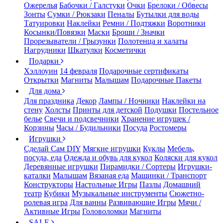
Ожерелья
Бабочки / Галстуки
Очки
Брелоки / Обвесы
Зонты
Сумки / Рюкзаки
Пеналы
Бутылки для воды
Татуировки
Наклейки
Ремни / Подтяжки
Воротники
Косынки/Повязки
Маски
Броши / Значки
Прорезыватели / Грызунки
Полотенца и халаты
Нагрудники
Шкатулки
Косметички
Подарки
Хэллоуин
14 февраля
Подарочные сертификаты
Открытки
Магниты
Малышам
Подарочные Пакеты
Для дома
Для праздника
Декор
Лампы / Ночники
Наклейки на
стену
Холсты
Принты для детской
Подушки
Постельное
белье
Свечи и подсвечники
Хранение игрушек /
Корзины
Часы / Будильники
Посуда
Ростомеры
Игрушки
Сделай Сам DIY
Мягкие игрушки
Куклы
Мебель,
посуда, еда
Одежда и обувь для кукол
Коляски для кукол
Деревянные игрушки
Пирамидки / Сортеры
Игрушки-
каталки
Малышам
Вязаная еда
Машинки / Транспорт
Конструкторы
Настольные Игры
Пазлы
Домашний
театр
Кубики
Музыкальные инструменты
Сюжетно-
ролевая игра
Для ванны
Развивающие Игры
Мячи /
Активные Игры
Головоломки
Магниты
SALE