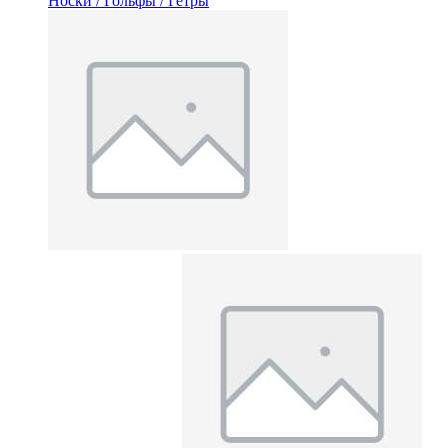
Носки / Гольфы / Гетры