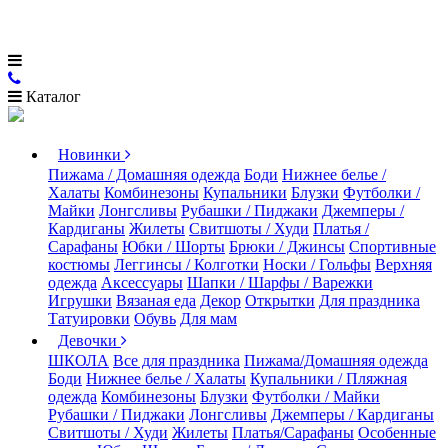
Каталог
Новинки
Пижама / Домашняя одежда
Боди
Нижнее белье /
Халаты
Комбинезоны
Купальники
Блузки
Футболки /
Майки
Лонгсливы
Рубашки / Пиджаки
Джемперы /
Кардиганы
Жилеты
Свитшоты / Худи
Платья /
Сарафаны
Юбки / Шорты
Брюки / Джинсы
Спортивные
костюмы
Леггинсы / Колготки
Носки / Гольфы
Верхняя
одежда
Аксессуары
Шапки / Шарфы / Варежки
Игрушки
Вязаная еда
Декор
Открытки
Для праздника
Татуировки
Обувь
Для мам
Девочки
ШКОЛА
Все для праздника
Пижама/Домашняя одежда
Боди
Нижнее белье / Халаты
Купальники / Пляжная
одежда
Комбинезоны
Блузки
Футболки / Майки
Рубашки / Пиджаки
Лонгсливы
Джемперы / Кардиганы
Свитшоты / Худи
Жилеты
Платья/Сарафаны
Особенные