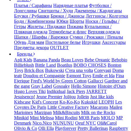
Платья / Сарафаны
Нарядные платья
Футболки /
Лонгсливы
Свитшоты / Худи
Джемперы / Кардиганы
Блузки / Рубашки
Брюки / Джинсы
Леггинсы / Колготки
Боди / Комбинезоны
Юбки
Шорты
Носки / Гольфы /
Гетры
Жилеты / Пиджаки
Пижама
Купальники /
Пляжная одежда
Термобелье и флис
Верхняя одежда
Шапки / Шарфы / Варежки
Сумки / Рюкзаки / Пеналы
Обувь
Для мам
Постельное белье
Игрушки
Аксессуары
Предметы декора
OUTLET
Бренды
Apli Kids
Banana Panda
Beau Loves
Bebe Organic
Bebobio
Billieblush
Bittle Land
Boatilus
BOBO CHOSES
Bonton
Toys
Brick-Box
Bukowski
C'era una volta
Coreyagi
Doma
teatr
Doudou et Compagnie
Egmont Toys
Emile et Ida
Fina
Ejerique
Fred's World by Green Cotton
Gallucci
Gardner and
the gang
Gray Label
Gosoaky
Hello Simone
Histoire d'Ours
Hugo Loves Tiki
Indikidual
Jack Piers
JARRETT
Jesuisencp!
Jeune Premier
Jolijou
Jollein
Just like kids
Kidscase
Kid's Concept
Ko-Ko-Ko
Kukukid
LEOPH
Les
Coyotes De Paris
Little Creative Factory
Macarons
Maileg
Marioinex
Marzipan
Milk&Biscuits
Milk on the Rocks
Minikid
Mini Melissa
Mini Rodini
MOB Paris
MOLO
MP
Denmark
Nico.Nico
NUNUNU
Oeuf NYC
Oli&Carol
Olivio & Co
Olli Ella
Playforever
Pretty Ballerinas
Raspberry