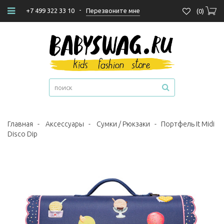
-
Перезвоните мне
+7 499 322 33 10
(
0
)
Главная
-
Аксессуары
-
Сумки / Рюкзаки
-
Портфель It Midi
Disco Dip