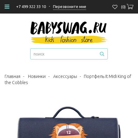
-
Перезвоните мне
+7 499 322 33 10
(
0
)
Главная
-
Новинки
-
Аксессуары
-
Портфель It Midi King of
the Cobbles