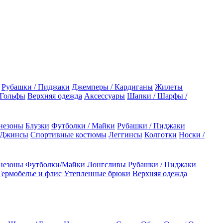
Рубашки / Пиджаки
Джемперы / Кардиганы
Жилеты
 Гольфы
Верхняя одежда
Аксессуары
Шапки / Шарфы /
незоны
Блузки
Футболки / Майки
Рубашки / Пиджаки
 Джинсы
Спортивные костюмы
Леггинсы
Колготки
Носки /
незоны
Футболки/Майки
Лонгсливы
Рубашки / Пиджаки
Термобелье и флис
Утепленные брюки
Верхняя одежда