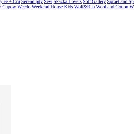
ylee + Cru
Serendipity
Sevi
Skazka Lovers
Soft Gallery
Sproet and Sp
 Capow
Weedo
Weekend House Kids
Wolf&Rita
Wool and Cotton
W