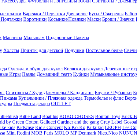
а
Аксессуары
Футболки и лонгсливы
Юбки
Свитшоты / Джемпе
ые платки
Варежки / Перчатки
Для волос
Бусы / Ожерелья
Бабоч
/ Подтяжки
Воротники
Косынки/Повязки
Маски
Броши / Значки
и
Магниты
Малышам
Подарочные Пакеты
у
Холсты
Принты для детской
Подушки
Постельное белье
Свечи
 еда
Одежда и обувь для кукол
Коляски для кукол
Деревянные иг
ьные Игры
Пазлы
Домашний театр
Кубики
Музыкальные инстру
вы
Свитшоты / Худи
Джемперы / Кардиганы
Блузки / Рубашки
Б
Пижама
Купальники / Пляжная одежда
Термобелье и флис
Верхн
суары
Предметы декора
OUTLET
illieblush
Bittle Land
Boatilus
BOBO CHOSES
Bonton Toys
Brick-
rld by Green Cotton
Gallucci
Gardner and the gang
Gray Label
Gosoa
like kids
Kidscase
Kid's Concept
Ko-Ko-Ko
Kukukid
LEOPH
Les Coy
ssa
Mini Rodini
MOB Paris
MOLO
MP Denmark
Nico.Nico
NUNU