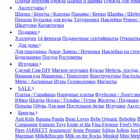
Платья
Верхняя одежда
Шапки и шарфы
Одежда для дом
Аксессуары
Шапки / Береты / Капоры
Панамы / Кепки
Шарфы / Шейн
Пеналы
Бутылки для воды
Татуировки
Наклейки
Ремни 
Шкатулки
Косметички
Подарки
Хэллоуин
14 февраля
Подарочные сертификаты
Открытк
Для дома
Для праздника
Декор
Лампы / Ночники
Наклейки на стен
Будильники
Посуда
Ростомеры
Игрушки
Сделай Сам DIY
Мягкие игрушки
Куклы
Мебель, посуда,
Вязаная еда
Машинки / Транспорт
Конструкторы
Настол
Мячи / Активные Игры
Головоломки
Магниты
SALE
Платья / Сарафаны
Нарядные платья
Футболки / Лонгсли
Юбки
Шорты
Носки / Гольфы / Гетры
Жилеты / Пиджаки
Пеналы
Обувь
Для мам
Постельное белье
Игрушки
Аксес
Бренды
Apli Kids
Banana Panda
Beau Loves
Bebe Organic
Bebobio
B
Compagnie
Egmont Toys
Emile et Ida
Fina Ejerique
Fred's Wo
Piers
JARRETT
Jesuisencp!
Jeune Premier
Jolijou
Jollein
Just 
Marzipan
Milk&Biscuits
Milk on the Rocks
Minikid
Mini Meli