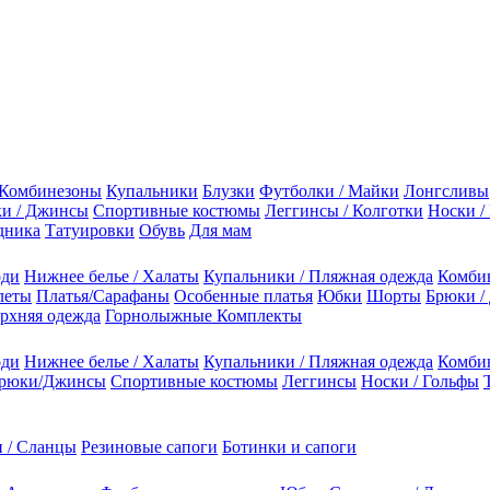
Комбинезоны
Купальники
Блузки
Футболки / Майки
Лонгсливы
и / Джинсы
Спортивные костюмы
Леггинсы / Колготки
Носки /
дника
Татуировки
Обувь
Для мам
оди
Нижнее белье / Халаты
Купальники / Пляжная одежда
Комби
леты
Платья/Сарафаны
Особенные платья
Юбки
Шорты
Брюки /
рхняя одежда
Горнолыжные Комплекты
оди
Нижнее белье / Халаты
Купальники / Пляжная одежда
Комби
рюки/Джинсы
Спортивные костюмы
Леггинсы
Носки / Гольфы
 / Сланцы
Резиновые сапоги
Ботинки и сапоги