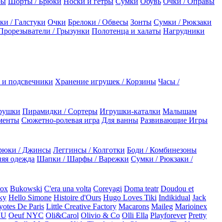
ры
Шорты / Брюки
Носки и гетры
Сумки
Обувь
Очки / Оправы
ки / Галстуки
Очки
Брелоки / Обвесы
Зонты
Сумки / Рюкзаки
Прорезыватели / Грызунки
Полотенца и халаты
Нагрудники
 и подсвечники
Хранение игрушек / Корзины
Часы /
рушки
Пирамидки / Сортеры
Игрушки-каталки
Малышам
менты
Сюжетно-ролевая игра
Для ванны
Развивающие Игры
рюки / Джинсы
Леггинсы / Колготки
Боди / Комбинезоны
яя одежда
Шапки / Шарфы / Варежки
Сумки / Рюкзаки /
Box
Bukowski
C'era una volta
Coreyagi
Doma teatr
Doudou et
ky
Hello Simone
Histoire d'Ours
Hugo Loves Tiki
Indikidual
Jack
otes De Paris
Little Creative Factory
Macarons
Maileg
Marioinex
NU
Oeuf NYC
Oli&Carol
Olivio & Co
Olli Ella
Playforever
Pretty