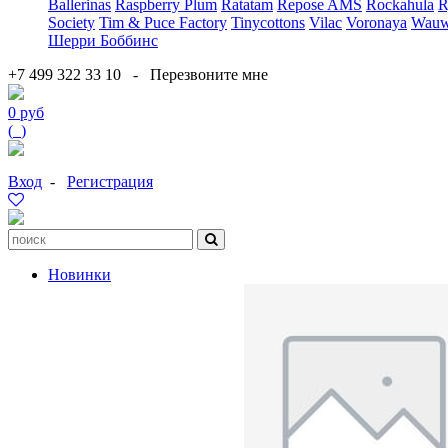
Ballerinas
Raspberry Plum
Ratatam
Repose AMS
Rockahula
R
Society
Tim & Puce Factory
Tinycottons
Vilac
Voronaya
Wauw
Шерри Боббинс
+7 499 322 33 10
-
Перезвоните мне
0 руб
(
0
)
Вход
-
Регистрация
Новинки