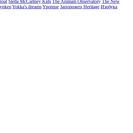
rout
Stella McCartney Kids
The Animals Observatory
The New
ynken
Yokka's dreams
Yporque
Запорожец Heritage
Изобука