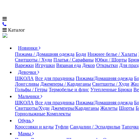
Каталог
Новинки
Пижама / Домашняя одежда
Боди
Нижнее белье / Халаты
Свитшоты / Худи
Платья / Сарафаны
Юбки / Шорты
Брюк
Варежки
Игрушки
Вязаная еда
Декор
Открытки
Для праз
Девочки
ШКОЛА
Все для праздника
Пижама/Домашняя одежда
Б
Лонгсливы
Джемперы / Кардиганы
Свитшоты / Худи
Жи
Гольфы / Гетры
Термобелье и флис
Утепленные Брюки
Ве
Мальчики
ШКОЛА
Все для праздника
Пижама/Домашняя одежда
Б
Свитшоты/Худи
Джемперы/Кардиганы
Жилеты
Шорты
Б
Горнолыжные Комплекты
Обувь
Кроссовки и кеды
Туфли
Сандалии / Эспадрильи
Тапочки
Мамы