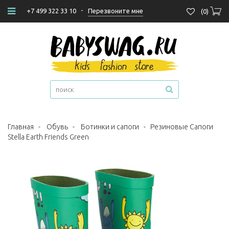
-
Перезвоните мне
+7 499 322 33 10
(
0
)
Главная
-
Обувь
-
Ботинки и сапоги
-
Резиновые Сапоги
Stella Earth Friends Green