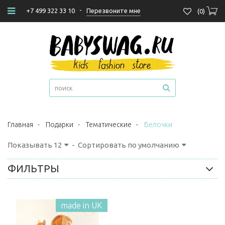
-
Перезвоните мне
+7 499 322 33 10
(
0
)
Главная
-
Подарки
-
Тематические
-
Белочки
Показывать
12
-
Сортировать по умолчанию
ФИЛЬТРЫ
made in UK