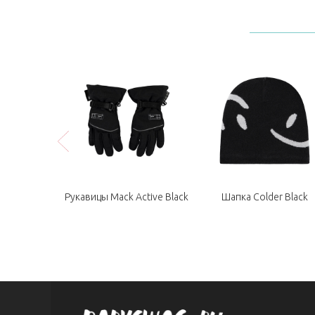
езон Polar
Рукавицы Mack Active Black
Шапка Colder Black
orest