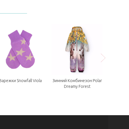
Варежки Snowfall Viola
Зимний Комбинезон Polar
Рукавицы M
Dreamy Forest