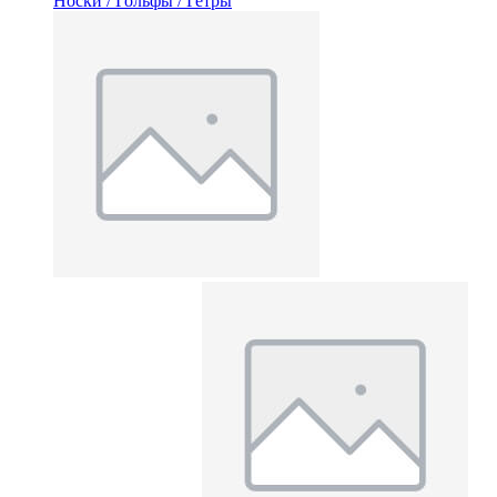
Носки / Гольфы / Гетры