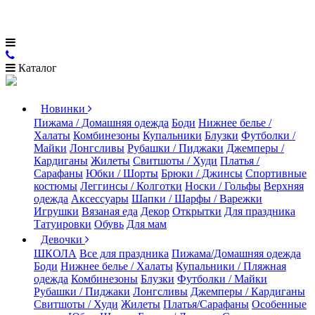
Каталог
Новинки
Пижама / Домашняя одежда
Боди
Нижнее белье /
Халаты
Комбинезоны
Купальники
Блузки
Футболки /
Майки
Лонгсливы
Рубашки / Пиджаки
Джемперы /
Кардиганы
Жилеты
Свитшоты / Худи
Платья /
Сарафаны
Юбки / Шорты
Брюки / Джинсы
Спортивные
костюмы
Леггинсы / Колготки
Носки / Гольфы
Верхняя
одежда
Аксессуары
Шапки / Шарфы / Варежки
Игрушки
Вязаная еда
Декор
Открытки
Для праздника
Татуировки
Обувь
Для мам
Девочки
ШКОЛА
Все для праздника
Пижама/Домашняя одежда
Боди
Нижнее белье / Халаты
Купальники / Пляжная
одежда
Комбинезоны
Блузки
Футболки / Майки
Рубашки / Пиджаки
Лонгсливы
Джемперы / Кардиганы
Свитшоты / Худи
Жилеты
Платья/Сарафаны
Особенные