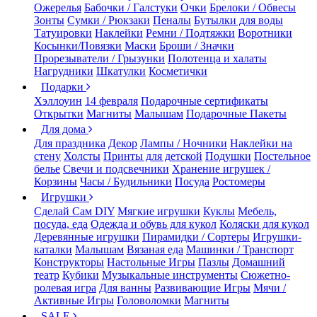
Ожерелья
Бабочки / Галстуки
Очки
Брелоки / Обвесы
Зонты
Сумки / Рюкзаки
Пеналы
Бутылки для воды
Татуировки
Наклейки
Ремни / Подтяжки
Воротники
Косынки/Повязки
Маски
Броши / Значки
Прорезыватели / Грызунки
Полотенца и халаты
Нагрудники
Шкатулки
Косметички
Подарки
Хэллоуин
14 февраля
Подарочные сертификаты
Открытки
Магниты
Малышам
Подарочные Пакеты
Для дома
Для праздника
Декор
Лампы / Ночники
Наклейки на
стену
Холсты
Принты для детской
Подушки
Постельное
белье
Свечи и подсвечники
Хранение игрушек /
Корзины
Часы / Будильники
Посуда
Ростомеры
Игрушки
Сделай Сам DIY
Мягкие игрушки
Куклы
Мебель,
посуда, еда
Одежда и обувь для кукол
Коляски для кукол
Деревянные игрушки
Пирамидки / Сортеры
Игрушки-
каталки
Малышам
Вязаная еда
Машинки / Транспорт
Конструкторы
Настольные Игры
Пазлы
Домашний
театр
Кубики
Музыкальные инструменты
Сюжетно-
ролевая игра
Для ванны
Развивающие Игры
Мячи /
Активные Игры
Головоломки
Магниты
SALE