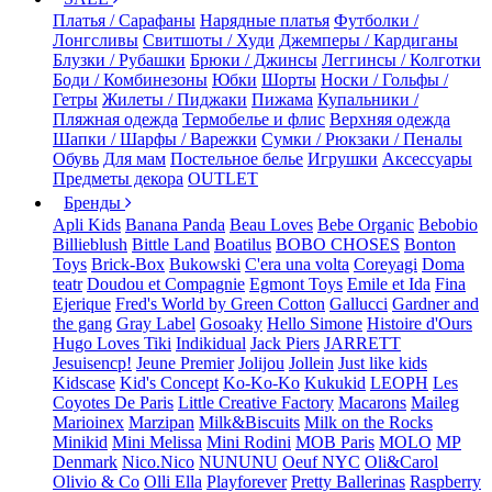
Платья / Сарафаны
Нарядные платья
Футболки /
Лонгсливы
Свитшоты / Худи
Джемперы / Кардиганы
Блузки / Рубашки
Брюки / Джинсы
Леггинсы / Колготки
Боди / Комбинезоны
Юбки
Шорты
Носки / Гольфы /
Гетры
Жилеты / Пиджаки
Пижама
Купальники /
Пляжная одежда
Термобелье и флис
Верхняя одежда
Шапки / Шарфы / Варежки
Сумки / Рюкзаки / Пеналы
Обувь
Для мам
Постельное белье
Игрушки
Аксессуары
Предметы декора
OUTLET
Бренды
Apli Kids
Banana Panda
Beau Loves
Bebe Organic
Bebobio
Billieblush
Bittle Land
Boatilus
BOBO CHOSES
Bonton
Toys
Brick-Box
Bukowski
C'era una volta
Coreyagi
Doma
teatr
Doudou et Compagnie
Egmont Toys
Emile et Ida
Fina
Ejerique
Fred's World by Green Cotton
Gallucci
Gardner and
the gang
Gray Label
Gosoaky
Hello Simone
Histoire d'Ours
Hugo Loves Tiki
Indikidual
Jack Piers
JARRETT
Jesuisencp!
Jeune Premier
Jolijou
Jollein
Just like kids
Kidscase
Kid's Concept
Ko-Ko-Ko
Kukukid
LEOPH
Les
Coyotes De Paris
Little Creative Factory
Macarons
Maileg
Marioinex
Marzipan
Milk&Biscuits
Milk on the Rocks
Minikid
Mini Melissa
Mini Rodini
MOB Paris
MOLO
MP
Denmark
Nico.Nico
NUNUNU
Oeuf NYC
Oli&Carol
Olivio & Co
Olli Ella
Playforever
Pretty Ballerinas
Raspberry