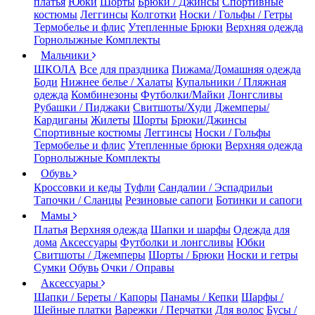
платья
Юбки
Шорты
Брюки / Джинсы
Спортивные
костюмы
Леггинсы
Колготки
Носки / Гольфы / Гетры
Термобелье и флис
Утепленные Брюки
Верхняя одежда
Горнолыжные Комплекты
Мальчики
ШКОЛА
Все для праздника
Пижама/Домашняя одежда
Боди
Нижнее белье / Халаты
Купальники / Пляжная
одежда
Комбинезоны
Футболки/Майки
Лонгсливы
Рубашки / Пиджаки
Свитшоты/Худи
Джемперы/
Кардиганы
Жилеты
Шорты
Брюки/Джинсы
Спортивные костюмы
Леггинсы
Носки / Гольфы
Термобелье и флис
Утепленные брюки
Верхняя одежда
Горнолыжные Комплекты
Обувь
Кроссовки и кеды
Туфли
Сандалии / Эспадрильи
Тапочки / Сланцы
Резиновые сапоги
Ботинки и сапоги
Мамы
Платья
Верхняя одежда
Шапки и шарфы
Одежда для
дома
Аксессуары
Футболки и лонгсливы
Юбки
Свитшоты / Джемперы
Шорты / Брюки
Носки и гетры
Сумки
Обувь
Очки / Оправы
Аксессуары
Шапки / Береты / Капоры
Панамы / Кепки
Шарфы /
Шейные платки
Варежки / Перчатки
Для волос
Бусы /