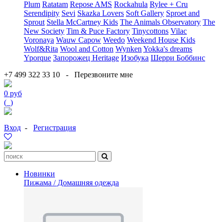
Plum
Ratatam
Repose AMS
Rockahula
Rylee + Cru
Serendipity
Sevi
Skazka Lovers
Soft Gallery
Sproet and
Sprout
Stella McCartney Kids
The Animals Observatory
The
New Society
Tim & Puce Factory
Tinycottons
Vilac
Voronaya
Wauw Capow
Weedo
Weekend House Kids
Wolf&Rita
Wool and Cotton
Wynken
Yokka's dreams
Yporque
Запорожец Heritage
Изобука
Шерри Боббинс
+7 499 322 33 10
-
Перезвоните мне
0 руб
(
0
)
Вход
-
Регистрация
Новинки
Пижама / Домашняя одежда