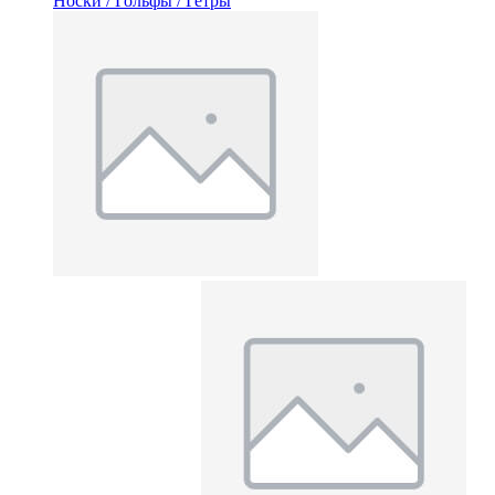
Носки / Гольфы / Гетры