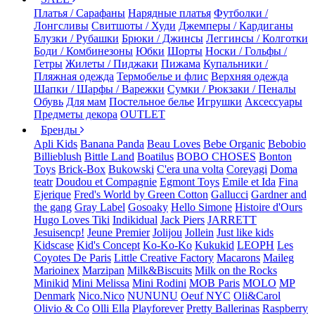
Платья / Сарафаны
Нарядные платья
Футболки /
Лонгсливы
Свитшоты / Худи
Джемперы / Кардиганы
Блузки / Рубашки
Брюки / Джинсы
Леггинсы / Колготки
Боди / Комбинезоны
Юбки
Шорты
Носки / Гольфы /
Гетры
Жилеты / Пиджаки
Пижама
Купальники /
Пляжная одежда
Термобелье и флис
Верхняя одежда
Шапки / Шарфы / Варежки
Сумки / Рюкзаки / Пеналы
Обувь
Для мам
Постельное белье
Игрушки
Аксессуары
Предметы декора
OUTLET
Бренды
Apli Kids
Banana Panda
Beau Loves
Bebe Organic
Bebobio
Billieblush
Bittle Land
Boatilus
BOBO CHOSES
Bonton
Toys
Brick-Box
Bukowski
C'era una volta
Coreyagi
Doma
teatr
Doudou et Compagnie
Egmont Toys
Emile et Ida
Fina
Ejerique
Fred's World by Green Cotton
Gallucci
Gardner and
the gang
Gray Label
Gosoaky
Hello Simone
Histoire d'Ours
Hugo Loves Tiki
Indikidual
Jack Piers
JARRETT
Jesuisencp!
Jeune Premier
Jolijou
Jollein
Just like kids
Kidscase
Kid's Concept
Ko-Ko-Ko
Kukukid
LEOPH
Les
Coyotes De Paris
Little Creative Factory
Macarons
Maileg
Marioinex
Marzipan
Milk&Biscuits
Milk on the Rocks
Minikid
Mini Melissa
Mini Rodini
MOB Paris
MOLO
MP
Denmark
Nico.Nico
NUNUNU
Oeuf NYC
Oli&Carol
Olivio & Co
Olli Ella
Playforever
Pretty Ballerinas
Raspberry