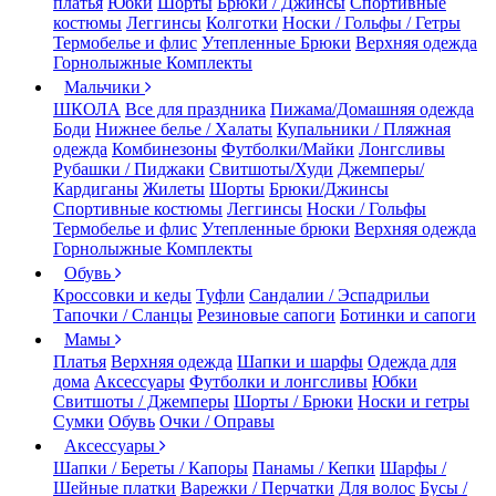
платья
Юбки
Шорты
Брюки / Джинсы
Спортивные
костюмы
Леггинсы
Колготки
Носки / Гольфы / Гетры
Термобелье и флис
Утепленные Брюки
Верхняя одежда
Горнолыжные Комплекты
Мальчики
ШКОЛА
Все для праздника
Пижама/Домашняя одежда
Боди
Нижнее белье / Халаты
Купальники / Пляжная
одежда
Комбинезоны
Футболки/Майки
Лонгсливы
Рубашки / Пиджаки
Свитшоты/Худи
Джемперы/
Кардиганы
Жилеты
Шорты
Брюки/Джинсы
Спортивные костюмы
Леггинсы
Носки / Гольфы
Термобелье и флис
Утепленные брюки
Верхняя одежда
Горнолыжные Комплекты
Обувь
Кроссовки и кеды
Туфли
Сандалии / Эспадрильи
Тапочки / Сланцы
Резиновые сапоги
Ботинки и сапоги
Мамы
Платья
Верхняя одежда
Шапки и шарфы
Одежда для
дома
Аксессуары
Футболки и лонгсливы
Юбки
Свитшоты / Джемперы
Шорты / Брюки
Носки и гетры
Сумки
Обувь
Очки / Оправы
Аксессуары
Шапки / Береты / Капоры
Панамы / Кепки
Шарфы /
Шейные платки
Варежки / Перчатки
Для волос
Бусы /