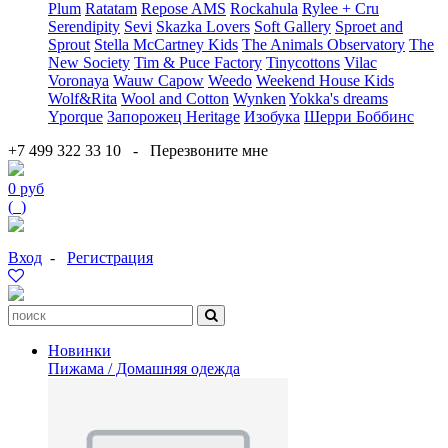
Plum
Ratatam
Repose AMS
Rockahula
Rylee + Cru
Serendipity
Sevi
Skazka Lovers
Soft Gallery
Sproet and
Sprout
Stella McCartney Kids
The Animals Observatory
The
New Society
Tim & Puce Factory
Tinycottons
Vilac
Voronaya
Wauw Capow
Weedo
Weekend House Kids
Wolf&Rita
Wool and Cotton
Wynken
Yokka's dreams
Yporque
Запорожец Heritage
Изобука
Шерри Боббинс
+7 499 322 33 10
-
Перезвоните мне
0 руб
(
0
)
Вход
-
Регистрация
Новинки
Пижама / Домашняя одежда