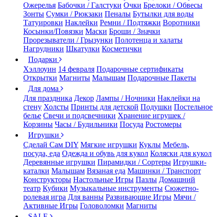
Ожерелья
Бабочки / Галстуки
Очки
Брелоки / Обвесы
Зонты
Сумки / Рюкзаки
Пеналы
Бутылки для воды
Татуировки
Наклейки
Ремни / Подтяжки
Воротники
Косынки/Повязки
Маски
Броши / Значки
Прорезыватели / Грызунки
Полотенца и халаты
Нагрудники
Шкатулки
Косметички
Подарки
Хэллоуин
14 февраля
Подарочные сертификаты
Открытки
Магниты
Малышам
Подарочные Пакеты
Для дома
Для праздника
Декор
Лампы / Ночники
Наклейки на
стену
Холсты
Принты для детской
Подушки
Постельное
белье
Свечи и подсвечники
Хранение игрушек /
Корзины
Часы / Будильники
Посуда
Ростомеры
Игрушки
Сделай Сам DIY
Мягкие игрушки
Куклы
Мебель,
посуда, еда
Одежда и обувь для кукол
Коляски для кукол
Деревянные игрушки
Пирамидки / Сортеры
Игрушки-
каталки
Малышам
Вязаная еда
Машинки / Транспорт
Конструкторы
Настольные Игры
Пазлы
Домашний
театр
Кубики
Музыкальные инструменты
Сюжетно-
ролевая игра
Для ванны
Развивающие Игры
Мячи /
Активные Игры
Головоломки
Магниты
SALE