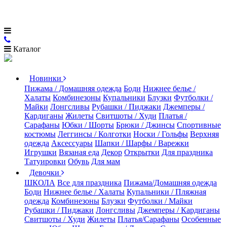
Каталог
Новинки
Пижама / Домашняя одежда
Боди
Нижнее белье /
Халаты
Комбинезоны
Купальники
Блузки
Футболки /
Майки
Лонгсливы
Рубашки / Пиджаки
Джемперы /
Кардиганы
Жилеты
Свитшоты / Худи
Платья /
Сарафаны
Юбки / Шорты
Брюки / Джинсы
Спортивные
костюмы
Леггинсы / Колготки
Носки / Гольфы
Верхняя
одежда
Аксессуары
Шапки / Шарфы / Варежки
Игрушки
Вязаная еда
Декор
Открытки
Для праздника
Татуировки
Обувь
Для мам
Девочки
ШКОЛА
Все для праздника
Пижама/Домашняя одежда
Боди
Нижнее белье / Халаты
Купальники / Пляжная
одежда
Комбинезоны
Блузки
Футболки / Майки
Рубашки / Пиджаки
Лонгсливы
Джемперы / Кардиганы
Свитшоты / Худи
Жилеты
Платья/Сарафаны
Особенные