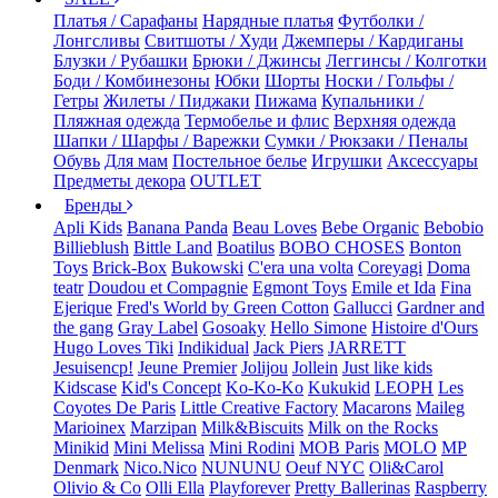
Платья / Сарафаны
Нарядные платья
Футболки /
Лонгсливы
Свитшоты / Худи
Джемперы / Кардиганы
Блузки / Рубашки
Брюки / Джинсы
Леггинсы / Колготки
Боди / Комбинезоны
Юбки
Шорты
Носки / Гольфы /
Гетры
Жилеты / Пиджаки
Пижама
Купальники /
Пляжная одежда
Термобелье и флис
Верхняя одежда
Шапки / Шарфы / Варежки
Сумки / Рюкзаки / Пеналы
Обувь
Для мам
Постельное белье
Игрушки
Аксессуары
Предметы декора
OUTLET
Бренды
Apli Kids
Banana Panda
Beau Loves
Bebe Organic
Bebobio
Billieblush
Bittle Land
Boatilus
BOBO CHOSES
Bonton
Toys
Brick-Box
Bukowski
C'era una volta
Coreyagi
Doma
teatr
Doudou et Compagnie
Egmont Toys
Emile et Ida
Fina
Ejerique
Fred's World by Green Cotton
Gallucci
Gardner and
the gang
Gray Label
Gosoaky
Hello Simone
Histoire d'Ours
Hugo Loves Tiki
Indikidual
Jack Piers
JARRETT
Jesuisencp!
Jeune Premier
Jolijou
Jollein
Just like kids
Kidscase
Kid's Concept
Ko-Ko-Ko
Kukukid
LEOPH
Les
Coyotes De Paris
Little Creative Factory
Macarons
Maileg
Marioinex
Marzipan
Milk&Biscuits
Milk on the Rocks
Minikid
Mini Melissa
Mini Rodini
MOB Paris
MOLO
MP
Denmark
Nico.Nico
NUNUNU
Oeuf NYC
Oli&Carol
Olivio & Co
Olli Ella
Playforever
Pretty Ballerinas
Raspberry