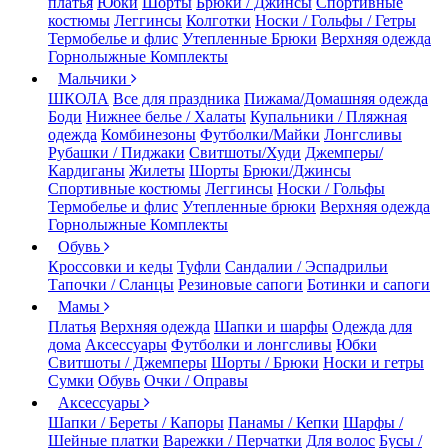
платья
Юбки
Шорты
Брюки / Джинсы
Спортивные
костюмы
Леггинсы
Колготки
Носки / Гольфы / Гетры
Термобелье и флис
Утепленные Брюки
Верхняя одежда
Горнолыжные Комплекты
Мальчики
ШКОЛА
Все для праздника
Пижама/Домашняя одежда
Боди
Нижнее белье / Халаты
Купальники / Пляжная
одежда
Комбинезоны
Футболки/Майки
Лонгсливы
Рубашки / Пиджаки
Свитшоты/Худи
Джемперы/
Кардиганы
Жилеты
Шорты
Брюки/Джинсы
Спортивные костюмы
Леггинсы
Носки / Гольфы
Термобелье и флис
Утепленные брюки
Верхняя одежда
Горнолыжные Комплекты
Обувь
Кроссовки и кеды
Туфли
Сандалии / Эспадрильи
Тапочки / Сланцы
Резиновые сапоги
Ботинки и сапоги
Мамы
Платья
Верхняя одежда
Шапки и шарфы
Одежда для
дома
Аксессуары
Футболки и лонгсливы
Юбки
Свитшоты / Джемперы
Шорты / Брюки
Носки и гетры
Сумки
Обувь
Очки / Оправы
Аксессуары
Шапки / Береты / Капоры
Панамы / Кепки
Шарфы /
Шейные платки
Варежки / Перчатки
Для волос
Бусы /