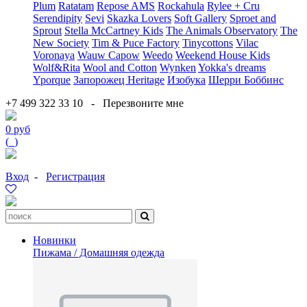
Plum
Ratatam
Repose AMS
Rockahula
Rylee + Cru
Serendipity
Sevi
Skazka Lovers
Soft Gallery
Sproet and
Sprout
Stella McCartney Kids
The Animals Observatory
The
New Society
Tim & Puce Factory
Tinycottons
Vilac
Voronaya
Wauw Capow
Weedo
Weekend House Kids
Wolf&Rita
Wool and Cotton
Wynken
Yokka's dreams
Yporque
Запорожец Heritage
Изобука
Шерри Боббинс
+7 499 322 33 10
-
Перезвоните мне
0 руб
(
0
)
Вход
-
Регистрация
Новинки
Пижама / Домашняя одежда