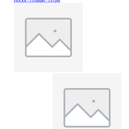
Носки / Гольфы / Гетры