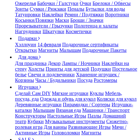
Ожерелья
Бабочки / Галстуки
Очки
Брелоки / Обвесы
Зонты
Сумки / Рюкзаки
Пеналы
Бутылки для воды
Татуировки
Наклейки
Ремни / Подтяжки
Воротники
Косынки/Повязки
Маски
Броши / Значки
Прорезыватели / Грызунки
Полотенца и халаты
Нагрудники
Шкатулки
Косметички
Подарки
Хэллоуин
14 февраля
Подарочные сертификаты
Открытки
Магниты
Малышам
Подарочные Пакеты
Для дома
Для праздника
Декор
Лампы / Ночники
Наклейки на
стену
Холсты
Принты для детской
Подушки
Постельное
белье
Свечи и подсвечники
Хранение игрушек /
Корзины
Часы / Будильники
Посуда
Ростомеры
Игрушки
Сделай Сам DIY
Мягкие игрушки
Куклы
Мебель,
посуда, еда
Одежда и обувь для кукол
Коляски для кукол
Деревянные игрушки
Пирамидки / Сортеры
Игрушки-
каталки
Малышам
Вязаная еда
Машинки / Транспорт
Конструкторы
Настольные Игры
Пазлы
Домашний
театр
Кубики
Музыкальные инструменты
Сюжетно-
ролевая игра
Для ванны
Развивающие Игры
Мячи /
Активные Игры
Головоломки
Магниты
SALE