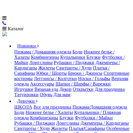
Каталог
Новинки
Пижама / Домашняя одежда
Боди
Нижнее белье /
Халаты
Комбинезоны
Купальники
Блузки
Футболки /
Майки
Лонгсливы
Рубашки / Пиджаки
Джемперы /
Кардиганы
Жилеты
Свитшоты / Худи
Платья /
Сарафаны
Юбки / Шорты
Брюки / Джинсы
Спортивные
костюмы
Леггинсы / Колготки
Носки / Гольфы
Верхняя
одежда
Аксессуары
Шапки / Шарфы / Варежки
Игрушки
Вязаная еда
Декор
Открытки
Для праздника
Татуировки
Обувь
Для мам
Девочки
ШКОЛА
Все для праздника
Пижама/Домашняя одежда
Боди
Нижнее белье / Халаты
Купальники / Пляжная
одежда
Комбинезоны
Блузки
Футболки / Майки
Рубашки / Пиджаки
Лонгсливы
Джемперы / Кардиганы
Свитшоты / Худи
Жилеты
Платья/Сарафаны
Особенные