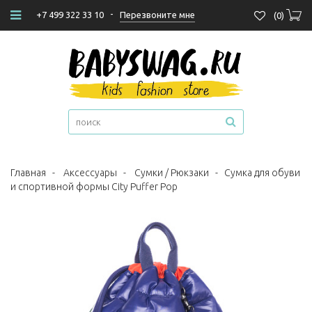
-
Перезвоните мне
+7 499 322 33 10
(
0
)
Главная
-
Аксессуары
-
Сумки / Рюкзаки
-
Сумка для обуви
и спортивной формы City Puffer Pop