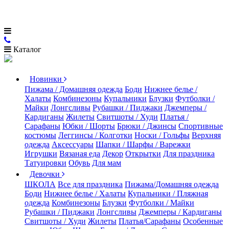
Каталог
Новинки
Пижама / Домашняя одежда
Боди
Нижнее белье /
Халаты
Комбинезоны
Купальники
Блузки
Футболки /
Майки
Лонгсливы
Рубашки / Пиджаки
Джемперы /
Кардиганы
Жилеты
Свитшоты / Худи
Платья /
Сарафаны
Юбки / Шорты
Брюки / Джинсы
Спортивные
костюмы
Леггинсы / Колготки
Носки / Гольфы
Верхняя
одежда
Аксессуары
Шапки / Шарфы / Варежки
Игрушки
Вязаная еда
Декор
Открытки
Для праздника
Татуировки
Обувь
Для мам
Девочки
ШКОЛА
Все для праздника
Пижама/Домашняя одежда
Боди
Нижнее белье / Халаты
Купальники / Пляжная
одежда
Комбинезоны
Блузки
Футболки / Майки
Рубашки / Пиджаки
Лонгсливы
Джемперы / Кардиганы
Свитшоты / Худи
Жилеты
Платья/Сарафаны
Особенные