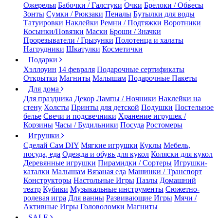
Ожерелья
Бабочки / Галстуки
Очки
Брелоки / Обвесы
Зонты
Сумки / Рюкзаки
Пеналы
Бутылки для воды
Татуировки
Наклейки
Ремни / Подтяжки
Воротники
Косынки/Повязки
Маски
Броши / Значки
Прорезыватели / Грызунки
Полотенца и халаты
Нагрудники
Шкатулки
Косметички
Подарки
Хэллоуин
14 февраля
Подарочные сертификаты
Открытки
Магниты
Малышам
Подарочные Пакеты
Для дома
Для праздника
Декор
Лампы / Ночники
Наклейки на
стену
Холсты
Принты для детской
Подушки
Постельное
белье
Свечи и подсвечники
Хранение игрушек /
Корзины
Часы / Будильники
Посуда
Ростомеры
Игрушки
Сделай Сам DIY
Мягкие игрушки
Куклы
Мебель,
посуда, еда
Одежда и обувь для кукол
Коляски для кукол
Деревянные игрушки
Пирамидки / Сортеры
Игрушки-
каталки
Малышам
Вязаная еда
Машинки / Транспорт
Конструкторы
Настольные Игры
Пазлы
Домашний
театр
Кубики
Музыкальные инструменты
Сюжетно-
ролевая игра
Для ванны
Развивающие Игры
Мячи /
Активные Игры
Головоломки
Магниты
SALE