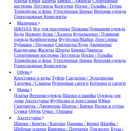
платья
Юбки
Шорты
Брюки / Джинсы
Спортивные
костюмы
Леггинсы
Колготки
Носки / Гольфы / Гетры
Термобелье и флис
Утепленные Брюки
Верхняя одежда
Горнолыжные Комплекты
Мальчики
ШКОЛА
Все для праздника
Пижама/Домашняя одежда
Боди
Нижнее белье / Халаты
Купальники / Пляжная
одежда
Комбинезоны
Футболки/Майки
Лонгсливы
Рубашки / Пиджаки
Свитшоты/Худи
Джемперы/
Кардиганы
Жилеты
Шорты
Брюки/Джинсы
Спортивные костюмы
Леггинсы
Носки / Гольфы
Термобелье и флис
Утепленные брюки
Верхняя одежда
Горнолыжные Комплекты
Обувь
Кроссовки и кеды
Туфли
Сандалии / Эспадрильи
Тапочки / Сланцы
Резиновые сапоги
Ботинки и сапоги
Мамы
Платья
Верхняя одежда
Шапки и шарфы
Одежда для
дома
Аксессуары
Футболки и лонгсливы
Юбки
Свитшоты / Джемперы
Шорты / Брюки
Носки и гетры
Сумки
Обувь
Очки / Оправы
Аксессуары
Шапки / Береты / Капоры
Панамы / Кепки
Шарфы /
Шейные платки
Варежки / Перчатки
Для волос
Бусы /