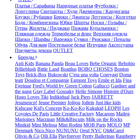
Платья / Сарафаны
Нарядные платья
Футболки /
Лонгсливы
Свитшоты / Худи
Джемперы / Кардиганы
Блузки / Рубашки
Брюки / Джинсы
Леггинсы / Колготки
Боди / Комбинезоны
Юбки
Шорты
Носки / Гольфы /
Гетры
Жилеты / Пиджаки
Пижама
Купальники /
Пляжная одежда
Термобелье и флис
Верхняя одежда
Шапки / Шарфы / Варежки
Сумки / Рюкзаки / Пеналы
Обувь
Для мам
Постельное белье
Игрушки
Аксессуары
Предметы декора
OUTLET
Бренды
Apli Kids
Banana Panda
Beau Loves
Bebe Organic
Bebobio
Billieblush
Bittle Land
Boatilus
BOBO CHOSES
Bonton
Toys
Brick-Box
Bukowski
C'era una volta
Coreyagi
Doma
teatr
Doudou et Compagnie
Egmont Toys
Emile et Ida
Fina
Ejerique
Fred's World by Green Cotton
Gallucci
Gardner and
the gang
Gray Label
Gosoaky
Hello Simone
Histoire d'Ours
Hugo Loves Tiki
Indikidual
Jack Piers
JARRETT
Jesuisencp!
Jeune Premier
Jolijou
Jollein
Just like kids
Kidscase
Kid's Concept
Ko-Ko-Ko
Kukukid
LEOPH
Les
Coyotes De Paris
Little Creative Factory
Macarons
Maileg
Marioinex
Marzipan
Milk&Biscuits
Milk on the Rocks
Minikid
Mini Melissa
Mini Rodini
MOB Paris
MOLO
MP
Denmark
Nico.Nico
NUNUNU
Oeuf NYC
Oli&Carol
Olivio & Co
Olli Ella
Playforever
Pretty Ballerinas
Raspberry