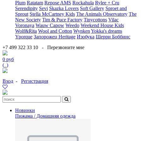
Plum
Ratatam
Repose AMS
Rockahula
Rylee + Cru
Serendipity
Sevi
Skazka Lovers
Soft Gallery
Sproet and
Sprout
Stella McCartney Kids
The Animals Observatory
The
New Society
Tim & Puce Factory
Tinycottons
Vilac
Voronaya
Wauw Capow
Weedo
Weekend House Kids
Wolf&Rita
Wool and Cotton
Wynken
Yokka's dreams
Yporque
Запорожец Heritage
Изобука
Шерри Боббинс
+7 499 322 33 10
-
Перезвоните мне
0 руб
(
0
)
Вход
-
Регистрация
Новинки
Пижама / Домашняя одежда