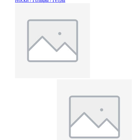
Носки / Гольфы / Гетры