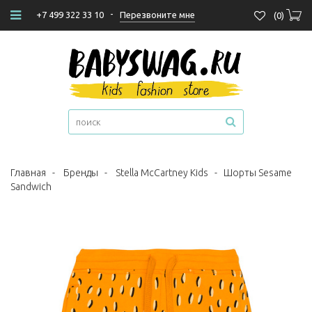
-
Перезвоните мне
+7 499 322 33 10
(
0
)
Главная
-
Бренды
-
Stella McCartney Kids
-
Шорты Sesame
Sandwich