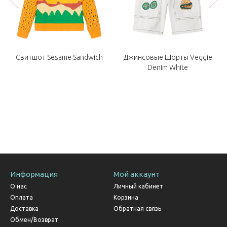
e
Свитшот Sesame Sandwich
Джинсовые Шорты Veggie
Denim White
Информация
Мой аккаунт
О нас
Личный кабинет
Оплата
Корзина
Доставка
Обратная связь
Обмен/Возврат