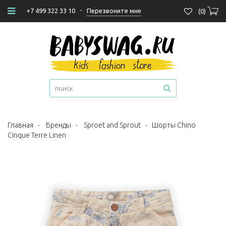
-
Перезвоните мне
+7 499 322 33 10
(
0
)
Главная
-
Бренды
-
Sproet and Sprout
-
Шорты Chino
Cinque Terre Linen