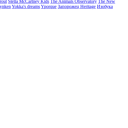
rout
Stella McCartney Kids
The Animals Observatory
The New
ynken
Yokka's dreams
Yporque
Запорожец Heritage
Изобука