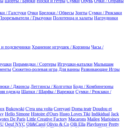
ры
Шорты / Брюки
Носки и гетры
Сумки
Обувь
Очки / Оправы
ки / Галстуки
Очки
Брелоки / Обвесы
Зонты
Сумки / Рюкзаки
Прорезыватели / Грызунки
Полотенца и халаты
Нагрудники
 и подсвечники
Хранение игрушек / Корзины
Часы /
рушки
Пирамидки / Сортеры
Игрушки-каталки
Малышам
менты
Сюжетно-ролевая игра
Для ванны
Развивающие Игры
рюки / Джинсы
Леггинсы / Колготки
Боди / Комбинезоны
яя одежда
Шапки / Шарфы / Варежки
Сумки / Рюкзаки /
Box
Bukowski
C'era una volta
Coreyagi
Doma teatr
Doudou et
ky
Hello Simone
Histoire d'Ours
Hugo Loves Tiki
Indikidual
Jack
otes De Paris
Little Creative Factory
Macarons
Maileg
Marioinex
NU
Oeuf NYC
Oli&Carol
Olivio & Co
Olli Ella
Playforever
Pretty