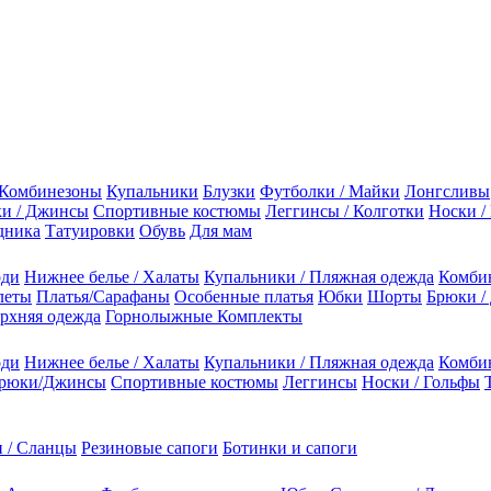
Комбинезоны
Купальники
Блузки
Футболки / Майки
Лонгсливы
и / Джинсы
Спортивные костюмы
Леггинсы / Колготки
Носки /
дника
Татуировки
Обувь
Для мам
оди
Нижнее белье / Халаты
Купальники / Пляжная одежда
Комби
леты
Платья/Сарафаны
Особенные платья
Юбки
Шорты
Брюки /
рхняя одежда
Горнолыжные Комплекты
оди
Нижнее белье / Халаты
Купальники / Пляжная одежда
Комби
рюки/Джинсы
Спортивные костюмы
Леггинсы
Носки / Гольфы
 / Сланцы
Резиновые сапоги
Ботинки и сапоги