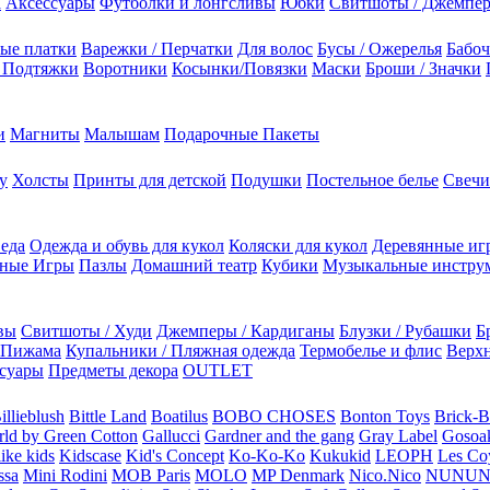
а
Аксессуары
Футболки и лонгсливы
Юбки
Свитшоты / Джемпе
ые платки
Варежки / Перчатки
Для волос
Бусы / Ожерелья
Бабоч
/ Подтяжки
Воротники
Косынки/Повязки
Маски
Броши / Значки
и
Магниты
Малышам
Подарочные Пакеты
у
Холсты
Принты для детской
Подушки
Постельное белье
Свечи
 еда
Одежда и обувь для кукол
Коляски для кукол
Деревянные иг
ьные Игры
Пазлы
Домашний театр
Кубики
Музыкальные инстру
вы
Свитшоты / Худи
Джемперы / Кардиганы
Блузки / Рубашки
Б
Пижама
Купальники / Пляжная одежда
Термобелье и флис
Верхн
суары
Предметы декора
OUTLET
illieblush
Bittle Land
Boatilus
BOBO CHOSES
Bonton Toys
Brick-
rld by Green Cotton
Gallucci
Gardner and the gang
Gray Label
Gosoa
like kids
Kidscase
Kid's Concept
Ko-Ko-Ko
Kukukid
LEOPH
Les Coy
ssa
Mini Rodini
MOB Paris
MOLO
MP Denmark
Nico.Nico
NUNU