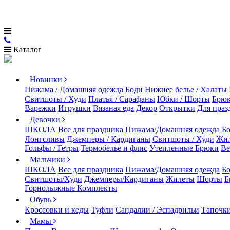
Каталог
Новинки
Пижама / Домашняя одежда
Боди
Нижнее белье / Халаты
Свитшоты / Худи
Платья / Сарафаны
Юбки / Шорты
Брюк
Варежки
Игрушки
Вязаная еда
Декор
Открытки
Для праз
Девочки
ШКОЛА
Все для праздника
Пижама/Домашняя одежда
Б
Лонгсливы
Джемперы / Кардиганы
Свитшоты / Худи
Жи
Гольфы / Гетры
Термобелье и флис
Утепленные Брюки
Ве
Мальчики
ШКОЛА
Все для праздника
Пижама/Домашняя одежда
Б
Свитшоты/Худи
Джемперы/Кардиганы
Жилеты
Шорты
Б
Горнолыжные Комплекты
Обувь
Кроссовки и кеды
Туфли
Сандалии / Эспадрильи
Тапочки
Мамы