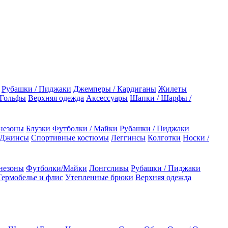
Рубашки / Пиджаки
Джемперы / Кардиганы
Жилеты
 Гольфы
Верхняя одежда
Аксессуары
Шапки / Шарфы /
незоны
Блузки
Футболки / Майки
Рубашки / Пиджаки
 Джинсы
Спортивные костюмы
Леггинсы
Колготки
Носки /
незоны
Футболки/Майки
Лонгсливы
Рубашки / Пиджаки
Термобелье и флис
Утепленные брюки
Верхняя одежда