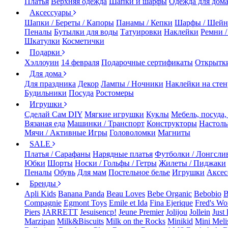
Платья
Верхняя одежда
Шапки и шарфы
Одежда для дом
Аксессуары
Шапки / Береты / Капоры
Панамы / Кепки
Шарфы / Шейн
Пеналы
Бутылки для воды
Татуировки
Наклейки
Ремни 
Шкатулки
Косметички
Подарки
Хэллоуин
14 февраля
Подарочные сертификаты
Открытк
Для дома
Для праздника
Декор
Лампы / Ночники
Наклейки на стен
Будильники
Посуда
Ростомеры
Игрушки
Сделай Сам DIY
Мягкие игрушки
Куклы
Мебель, посуда,
Вязаная еда
Машинки / Транспорт
Конструкторы
Настол
Мячи / Активные Игры
Головоломки
Магниты
SALE
Платья / Сарафаны
Нарядные платья
Футболки / Лонгсли
Юбки
Шорты
Носки / Гольфы / Гетры
Жилеты / Пиджаки
Пеналы
Обувь
Для мам
Постельное белье
Игрушки
Аксес
Бренды
Apli Kids
Banana Panda
Beau Loves
Bebe Organic
Bebobio
B
Compagnie
Egmont Toys
Emile et Ida
Fina Ejerique
Fred's Wo
Piers
JARRETT
Jesuisencp!
Jeune Premier
Jolijou
Jollein
Just 
Marzipan
Milk&Biscuits
Milk on the Rocks
Minikid
Mini Meli