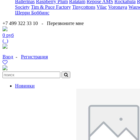
Ballerinas
Raspberry Plum
Ratatam
Repose AMS
Rockahula
R
Society
Tim & Puce Factory
Tinycottons
Vilac
Voronaya
Wauw
Шерри Боббинс
+7 499 322 33 10
-
Перезвоните мне
0 руб
(
0
)
Вход
-
Регистрация
Новинки