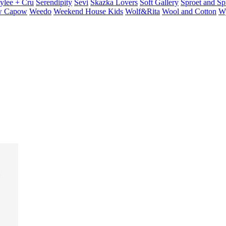
ylee + Cru
Serendipity
Sevi
Skazka Lovers
Soft Gallery
Sproet and Sp
 Capow
Weedo
Weekend House Kids
Wolf&Rita
Wool and Cotton
W