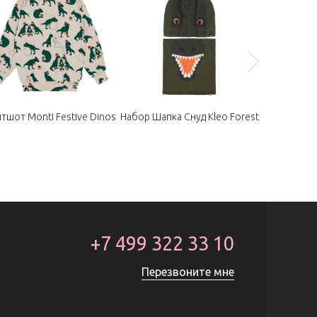
тшот Monti Festive Dinos
Набор Шапка Снуд Kleo Forest
Зимняя Кур
+7 499 322 33 10
Перезвоните мне