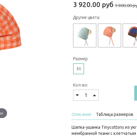
3 920.00 руб
9 800.00 р
Другие цвета:
Размер
M
Кол-во:
ия
Описание
Таблица размеров
Шапка-ушанка Tinycottons из у
мембранной ткани с клетчатым 