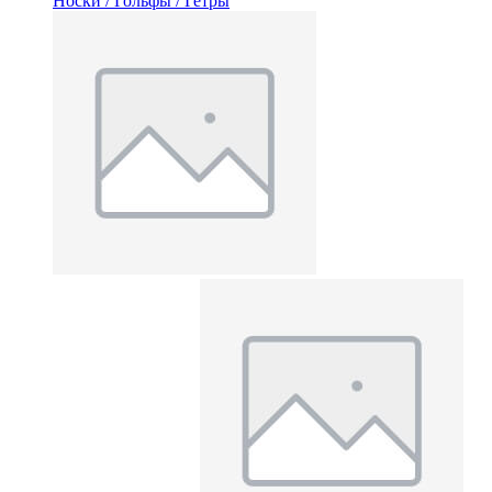
Носки / Гольфы / Гетры