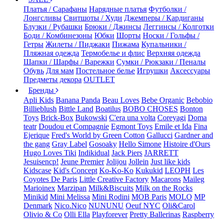
Платья / Сарафаны
Нарядные платья
Футболки /
Лонгсливы
Свитшоты / Худи
Джемперы / Кардиганы
Блузки / Рубашки
Брюки / Джинсы
Леггинсы / Колготки
Боди / Комбинезоны
Юбки
Шорты
Носки / Гольфы /
Гетры
Жилеты / Пиджаки
Пижама
Купальники /
Пляжная одежда
Термобелье и флис
Верхняя одежда
Шапки / Шарфы / Варежки
Сумки / Рюкзаки / Пеналы
Обувь
Для мам
Постельное белье
Игрушки
Аксессуары
Предметы декора
OUTLET
Бренды
Apli Kids
Banana Panda
Beau Loves
Bebe Organic
Bebobio
Billieblush
Bittle Land
Boatilus
BOBO CHOSES
Bonton
Toys
Brick-Box
Bukowski
C'era una volta
Coreyagi
Doma
teatr
Doudou et Compagnie
Egmont Toys
Emile et Ida
Fina
Ejerique
Fred's World by Green Cotton
Gallucci
Gardner and
the gang
Gray Label
Gosoaky
Hello Simone
Histoire d'Ours
Hugo Loves Tiki
Indikidual
Jack Piers
JARRETT
Jesuisencp!
Jeune Premier
Jolijou
Jollein
Just like kids
Kidscase
Kid's Concept
Ko-Ko-Ko
Kukukid
LEOPH
Les
Coyotes De Paris
Little Creative Factory
Macarons
Maileg
Marioinex
Marzipan
Milk&Biscuits
Milk on the Rocks
Minikid
Mini Melissa
Mini Rodini
MOB Paris
MOLO
MP
Denmark
Nico.Nico
NUNUNU
Oeuf NYC
Oli&Carol
Olivio & Co
Olli Ella
Playforever
Pretty Ballerinas
Raspberry