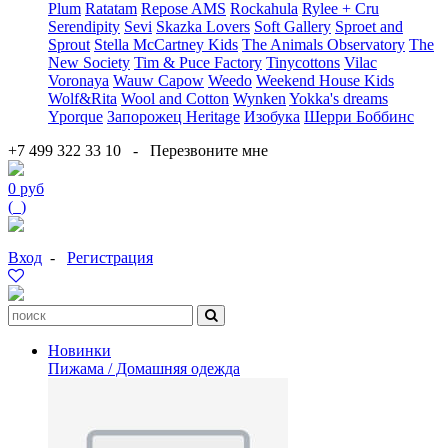
Plum
Ratatam
Repose AMS
Rockahula
Rylee + Cru
Serendipity
Sevi
Skazka Lovers
Soft Gallery
Sproet and
Sprout
Stella McCartney Kids
The Animals Observatory
The
New Society
Tim & Puce Factory
Tinycottons
Vilac
Voronaya
Wauw Capow
Weedo
Weekend House Kids
Wolf&Rita
Wool and Cotton
Wynken
Yokka's dreams
Yporque
Запорожец Heritage
Изобука
Шерри Боббинс
+7 499 322 33 10
-
Перезвоните мне
0 руб
(
0
)
Вход
-
Регистрация
Новинки
Пижама / Домашняя одежда