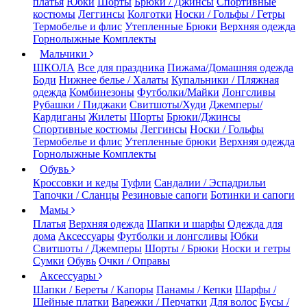
платья
Юбки
Шорты
Брюки / Джинсы
Спортивные
костюмы
Леггинсы
Колготки
Носки / Гольфы / Гетры
Термобелье и флис
Утепленные Брюки
Верхняя одежда
Горнолыжные Комплекты
Мальчики
ШКОЛА
Все для праздника
Пижама/Домашняя одежда
Боди
Нижнее белье / Халаты
Купальники / Пляжная
одежда
Комбинезоны
Футболки/Майки
Лонгсливы
Рубашки / Пиджаки
Свитшоты/Худи
Джемперы/
Кардиганы
Жилеты
Шорты
Брюки/Джинсы
Спортивные костюмы
Леггинсы
Носки / Гольфы
Термобелье и флис
Утепленные брюки
Верхняя одежда
Горнолыжные Комплекты
Обувь
Кроссовки и кеды
Туфли
Сандалии / Эспадрильи
Тапочки / Сланцы
Резиновые сапоги
Ботинки и сапоги
Мамы
Платья
Верхняя одежда
Шапки и шарфы
Одежда для
дома
Аксессуары
Футболки и лонгсливы
Юбки
Свитшоты / Джемперы
Шорты / Брюки
Носки и гетры
Сумки
Обувь
Очки / Оправы
Аксессуары
Шапки / Береты / Капоры
Панамы / Кепки
Шарфы /
Шейные платки
Варежки / Перчатки
Для волос
Бусы /