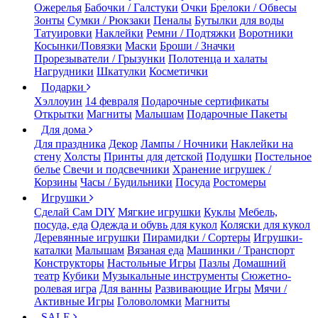
Ожерелья
Бабочки / Галстуки
Очки
Брелоки / Обвесы
Зонты
Сумки / Рюкзаки
Пеналы
Бутылки для воды
Татуировки
Наклейки
Ремни / Подтяжки
Воротники
Косынки/Повязки
Маски
Броши / Значки
Прорезыватели / Грызунки
Полотенца и халаты
Нагрудники
Шкатулки
Косметички
Подарки
Хэллоуин
14 февраля
Подарочные сертификаты
Открытки
Магниты
Малышам
Подарочные Пакеты
Для дома
Для праздника
Декор
Лампы / Ночники
Наклейки на
стену
Холсты
Принты для детской
Подушки
Постельное
белье
Свечи и подсвечники
Хранение игрушек /
Корзины
Часы / Будильники
Посуда
Ростомеры
Игрушки
Сделай Сам DIY
Мягкие игрушки
Куклы
Мебель,
посуда, еда
Одежда и обувь для кукол
Коляски для кукол
Деревянные игрушки
Пирамидки / Сортеры
Игрушки-
каталки
Малышам
Вязаная еда
Машинки / Транспорт
Конструкторы
Настольные Игры
Пазлы
Домашний
театр
Кубики
Музыкальные инструменты
Сюжетно-
ролевая игра
Для ванны
Развивающие Игры
Мячи /
Активные Игры
Головоломки
Магниты
SALE