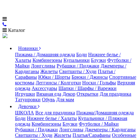
Каталог
Новинки
Пижама / Домашняя одежда
Боди
Нижнее белье /
Халаты
Комбинезоны
Купальники
Блузки
Футболки /
Майки
Лонгсливы
Рубашки / Пиджаки
Джемперы /
Кардиганы
Жилеты
Свитшоты / Худи
Платья /
Сарафаны
Юбки / Шорты
Брюки / Джинсы
Спортивные
костюмы
Леггинсы / Колготки
Носки / Гольфы
Верхняя
одежда
Аксессуары
Шапки / Шарфы / Варежки
Игрушки
Вязаная еда
Декор
Открытки
Для праздника
Татуировки
Обувь
Для мам
Девочки
ШКОЛА
Все для праздника
Пижама/Домашняя одежда
Боди
Нижнее белье / Халаты
Купальники / Пляжная
одежда
Комбинезоны
Блузки
Футболки / Майки
Рубашки / Пиджаки
Лонгсливы
Джемперы / Кардиганы
Свитшоты / Худи
Жилеты
Платья/Сарафаны
Особенные