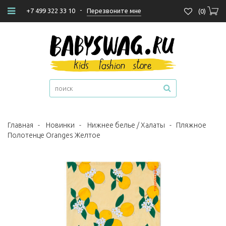
-
Перезвоните мне
+7 499 322 33 10
(
0
)
Главная
-
Новинки
-
Нижнее белье / Халаты
-
Пляжное
Полотенце Oranges Желтое