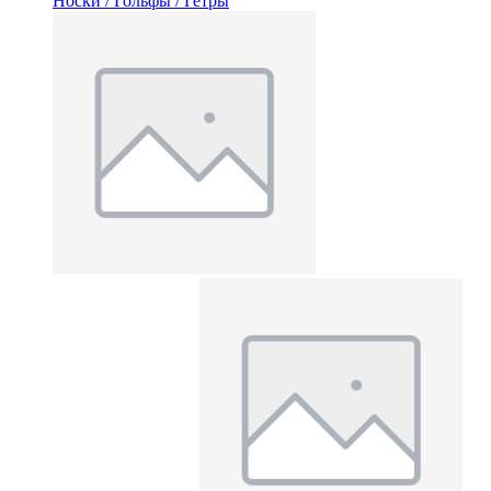
Носки / Гольфы / Гетры