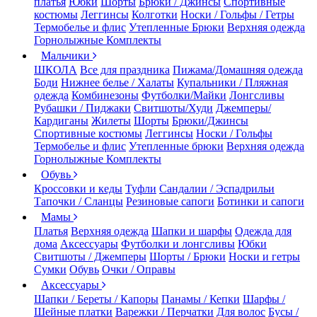
платья
Юбки
Шорты
Брюки / Джинсы
Спортивные
костюмы
Леггинсы
Колготки
Носки / Гольфы / Гетры
Термобелье и флис
Утепленные Брюки
Верхняя одежда
Горнолыжные Комплекты
Мальчики
ШКОЛА
Все для праздника
Пижама/Домашняя одежда
Боди
Нижнее белье / Халаты
Купальники / Пляжная
одежда
Комбинезоны
Футболки/Майки
Лонгсливы
Рубашки / Пиджаки
Свитшоты/Худи
Джемперы/
Кардиганы
Жилеты
Шорты
Брюки/Джинсы
Спортивные костюмы
Леггинсы
Носки / Гольфы
Термобелье и флис
Утепленные брюки
Верхняя одежда
Горнолыжные Комплекты
Обувь
Кроссовки и кеды
Туфли
Сандалии / Эспадрильи
Тапочки / Сланцы
Резиновые сапоги
Ботинки и сапоги
Мамы
Платья
Верхняя одежда
Шапки и шарфы
Одежда для
дома
Аксессуары
Футболки и лонгсливы
Юбки
Свитшоты / Джемперы
Шорты / Брюки
Носки и гетры
Сумки
Обувь
Очки / Оправы
Аксессуары
Шапки / Береты / Капоры
Панамы / Кепки
Шарфы /
Шейные платки
Варежки / Перчатки
Для волос
Бусы /