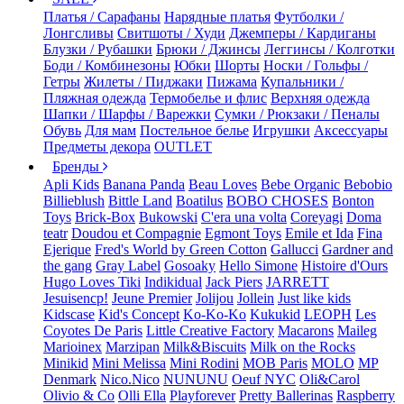
Платья / Сарафаны
Нарядные платья
Футболки /
Лонгсливы
Свитшоты / Худи
Джемперы / Кардиганы
Блузки / Рубашки
Брюки / Джинсы
Леггинсы / Колготки
Боди / Комбинезоны
Юбки
Шорты
Носки / Гольфы /
Гетры
Жилеты / Пиджаки
Пижама
Купальники /
Пляжная одежда
Термобелье и флис
Верхняя одежда
Шапки / Шарфы / Варежки
Сумки / Рюкзаки / Пеналы
Обувь
Для мам
Постельное белье
Игрушки
Аксессуары
Предметы декора
OUTLET
Бренды
Apli Kids
Banana Panda
Beau Loves
Bebe Organic
Bebobio
Billieblush
Bittle Land
Boatilus
BOBO CHOSES
Bonton
Toys
Brick-Box
Bukowski
C'era una volta
Coreyagi
Doma
teatr
Doudou et Compagnie
Egmont Toys
Emile et Ida
Fina
Ejerique
Fred's World by Green Cotton
Gallucci
Gardner and
the gang
Gray Label
Gosoaky
Hello Simone
Histoire d'Ours
Hugo Loves Tiki
Indikidual
Jack Piers
JARRETT
Jesuisencp!
Jeune Premier
Jolijou
Jollein
Just like kids
Kidscase
Kid's Concept
Ko-Ko-Ko
Kukukid
LEOPH
Les
Coyotes De Paris
Little Creative Factory
Macarons
Maileg
Marioinex
Marzipan
Milk&Biscuits
Milk on the Rocks
Minikid
Mini Melissa
Mini Rodini
MOB Paris
MOLO
MP
Denmark
Nico.Nico
NUNUNU
Oeuf NYC
Oli&Carol
Olivio & Co
Olli Ella
Playforever
Pretty Ballerinas
Raspberry