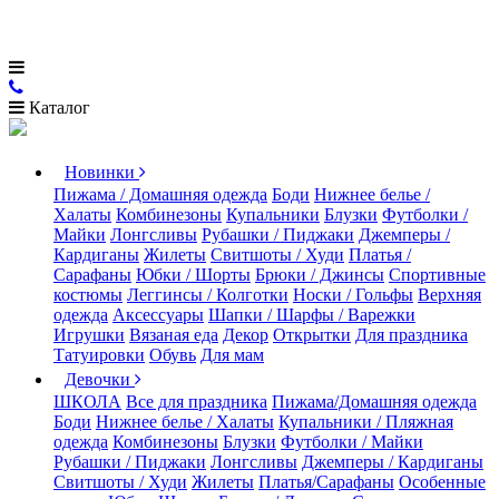
Каталог
Новинки
Пижама / Домашняя одежда
Боди
Нижнее белье /
Халаты
Комбинезоны
Купальники
Блузки
Футболки /
Майки
Лонгсливы
Рубашки / Пиджаки
Джемперы /
Кардиганы
Жилеты
Свитшоты / Худи
Платья /
Сарафаны
Юбки / Шорты
Брюки / Джинсы
Спортивные
костюмы
Леггинсы / Колготки
Носки / Гольфы
Верхняя
одежда
Аксессуары
Шапки / Шарфы / Варежки
Игрушки
Вязаная еда
Декор
Открытки
Для праздника
Татуировки
Обувь
Для мам
Девочки
ШКОЛА
Все для праздника
Пижама/Домашняя одежда
Боди
Нижнее белье / Халаты
Купальники / Пляжная
одежда
Комбинезоны
Блузки
Футболки / Майки
Рубашки / Пиджаки
Лонгсливы
Джемперы / Кардиганы
Свитшоты / Худи
Жилеты
Платья/Сарафаны
Особенные