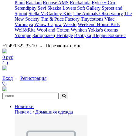
Plum
Ratatam
Repose AMS
Rockahula
Rylee + Cru
Serendipity
Sevi
Skazka Lovers
Soft Gallery
Sproet and
Sprout
Stella McCartney Kids
The Animals Observatory
The
New Society
Tim & Puce Factory
Tinycottons
Vilac
Voronaya
Wauw Capow
Weedo
Weekend House Kids
Wolf&Rita
Wool and Cotton
Wynken
Yokka's dreams
Yporque
Запорожец Heritage
Изобука
Шерри Боббинс
+7 499 322 33 10
-
Перезвоните мне
0 руб
(
0
)
Вход
-
Регистрация
Новинки
Пижама / Домашняя одежда