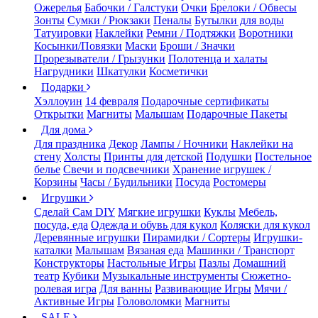
Ожерелья
Бабочки / Галстуки
Очки
Брелоки / Обвесы
Зонты
Сумки / Рюкзаки
Пеналы
Бутылки для воды
Татуировки
Наклейки
Ремни / Подтяжки
Воротники
Косынки/Повязки
Маски
Броши / Значки
Прорезыватели / Грызунки
Полотенца и халаты
Нагрудники
Шкатулки
Косметички
Подарки
Хэллоуин
14 февраля
Подарочные сертификаты
Открытки
Магниты
Малышам
Подарочные Пакеты
Для дома
Для праздника
Декор
Лампы / Ночники
Наклейки на
стену
Холсты
Принты для детской
Подушки
Постельное
белье
Свечи и подсвечники
Хранение игрушек /
Корзины
Часы / Будильники
Посуда
Ростомеры
Игрушки
Сделай Сам DIY
Мягкие игрушки
Куклы
Мебель,
посуда, еда
Одежда и обувь для кукол
Коляски для кукол
Деревянные игрушки
Пирамидки / Сортеры
Игрушки-
каталки
Малышам
Вязаная еда
Машинки / Транспорт
Конструкторы
Настольные Игры
Пазлы
Домашний
театр
Кубики
Музыкальные инструменты
Сюжетно-
ролевая игра
Для ванны
Развивающие Игры
Мячи /
Активные Игры
Головоломки
Магниты
SALE