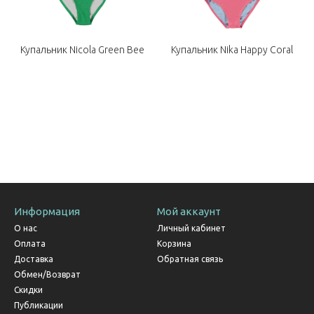
s
Купальник Nicola Green Bee
Купальник Nika Happy Coral
Информация
Мой аккаунт
О нас
Личный кабинет
Оплата
Корзина
Доставка
Обратная связь
Обмен/Возврат
Скидки
Публикации