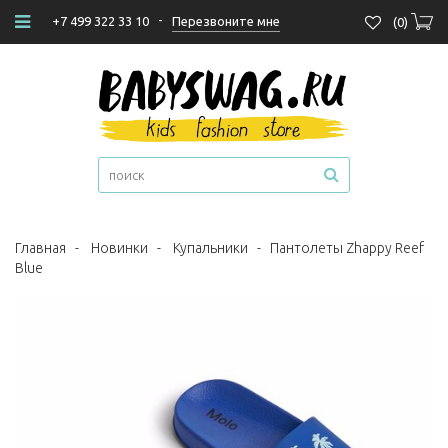
-
Перезвоните мне
+7 499 322 33 10
(
0
)
Главная
-
Новинки
-
Купальники
-
Пантолеты Zhappy Reef
Blue