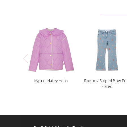
Юбка Bera
Куртка Hailey Helio
Джинсы Striped Bow Pri
lue
Flared