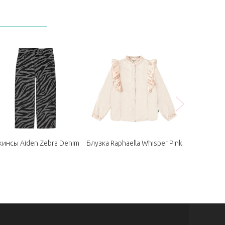
инсы Aiden Zebra Denim
Блузка Raphaella Whisper Pink
Джемпер G