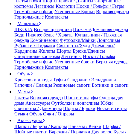
платья
Юбки
Шорты
Брюки / Джинсы
Спортивные
костюмы
Леггинсы
Колготки
Носки / Гольфы / Гетры
Термобелье и флис
Утепленные Брюки
Верхняя одежда
Горнолыжные Комплекты
Мальчики
ШКОЛА
Все для праздника
Пижама/Домашняя одежда
Боди
Нижнее белье / Халаты
Купальники / Пляжная
одежда
Комбинезоны
Футболки/Майки
Лонгсливы
Рубашки / Пиджаки
Свитшоты/Худи
Джемперы/
Кардиганы
Жилеты
Шорты
Брюки/Джинсы
Спортивные костюмы
Леггинсы
Носки / Гольфы
Термобелье и флис
Утепленные брюки
Верхняя одежда
Горнолыжные Комплекты
Обувь
Кроссовки и кеды
Туфли
Сандалии / Эспадрильи
Тапочки / Сланцы
Резиновые сапоги
Ботинки и сапоги
Мамы
Платья
Верхняя одежда
Шапки и шарфы
Одежда для
дома
Аксессуары
Футболки и лонгсливы
Юбки
Свитшоты / Джемперы
Шорты / Брюки
Носки и гетры
Сумки
Обувь
Очки / Оправы
Аксессуары
Шапки / Береты / Капоры
Панамы / Кепки
Шарфы /
Шейные платки
Варежки / Перчатки
Для волос
Бусы /