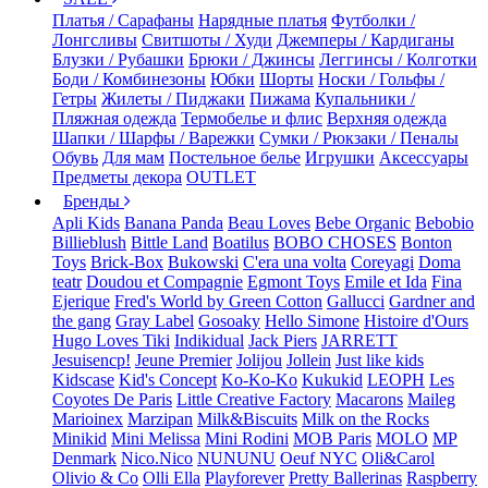
Платья / Сарафаны
Нарядные платья
Футболки /
Лонгсливы
Свитшоты / Худи
Джемперы / Кардиганы
Блузки / Рубашки
Брюки / Джинсы
Леггинсы / Колготки
Боди / Комбинезоны
Юбки
Шорты
Носки / Гольфы /
Гетры
Жилеты / Пиджаки
Пижама
Купальники /
Пляжная одежда
Термобелье и флис
Верхняя одежда
Шапки / Шарфы / Варежки
Сумки / Рюкзаки / Пеналы
Обувь
Для мам
Постельное белье
Игрушки
Аксессуары
Предметы декора
OUTLET
Бренды
Apli Kids
Banana Panda
Beau Loves
Bebe Organic
Bebobio
Billieblush
Bittle Land
Boatilus
BOBO CHOSES
Bonton
Toys
Brick-Box
Bukowski
C'era una volta
Coreyagi
Doma
teatr
Doudou et Compagnie
Egmont Toys
Emile et Ida
Fina
Ejerique
Fred's World by Green Cotton
Gallucci
Gardner and
the gang
Gray Label
Gosoaky
Hello Simone
Histoire d'Ours
Hugo Loves Tiki
Indikidual
Jack Piers
JARRETT
Jesuisencp!
Jeune Premier
Jolijou
Jollein
Just like kids
Kidscase
Kid's Concept
Ko-Ko-Ko
Kukukid
LEOPH
Les
Coyotes De Paris
Little Creative Factory
Macarons
Maileg
Marioinex
Marzipan
Milk&Biscuits
Milk on the Rocks
Minikid
Mini Melissa
Mini Rodini
MOB Paris
MOLO
MP
Denmark
Nico.Nico
NUNUNU
Oeuf NYC
Oli&Carol
Olivio & Co
Olli Ella
Playforever
Pretty Ballerinas
Raspberry