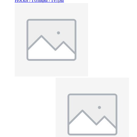
Носки / Гольфы / Гетры