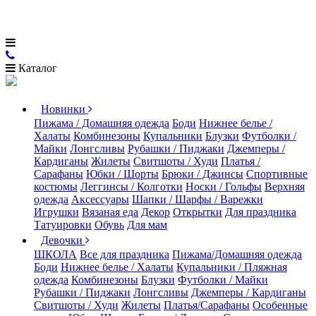
Каталог
Новинки
Пижама / Домашняя одежда
Боди
Нижнее белье /
Халаты
Комбинезоны
Купальники
Блузки
Футболки /
Майки
Лонгсливы
Рубашки / Пиджаки
Джемперы /
Кардиганы
Жилеты
Свитшоты / Худи
Платья /
Сарафаны
Юбки / Шорты
Брюки / Джинсы
Спортивные
костюмы
Леггинсы / Колготки
Носки / Гольфы
Верхняя
одежда
Аксессуары
Шапки / Шарфы / Варежки
Игрушки
Вязаная еда
Декор
Открытки
Для праздника
Татуировки
Обувь
Для мам
Девочки
ШКОЛА
Все для праздника
Пижама/Домашняя одежда
Боди
Нижнее белье / Халаты
Купальники / Пляжная
одежда
Комбинезоны
Блузки
Футболки / Майки
Рубашки / Пиджаки
Лонгсливы
Джемперы / Кардиганы
Свитшоты / Худи
Жилеты
Платья/Сарафаны
Особенные