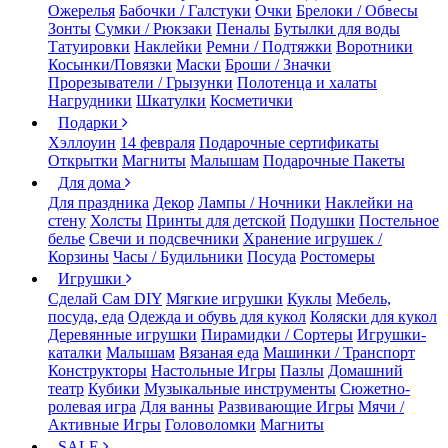
Ожерелья
Бабочки / Галстуки
Очки
Брелоки / Обвесы
Зонты
Сумки / Рюкзаки
Пеналы
Бутылки для воды
Татуировки
Наклейки
Ремни / Подтяжки
Воротники
Косынки/Повязки
Маски
Броши / Значки
Прорезыватели / Грызунки
Полотенца и халаты
Нагрудники
Шкатулки
Косметички
Подарки
Хэллоуин
14 февраля
Подарочные сертификаты
Открытки
Магниты
Малышам
Подарочные Пакеты
Для дома
Для праздника
Декор
Лампы / Ночники
Наклейки на
стену
Холсты
Принты для детской
Подушки
Постельное
белье
Свечи и подсвечники
Хранение игрушек /
Корзины
Часы / Будильники
Посуда
Ростомеры
Игрушки
Сделай Сам DIY
Мягкие игрушки
Куклы
Мебель,
посуда, еда
Одежда и обувь для кукол
Коляски для кукол
Деревянные игрушки
Пирамидки / Сортеры
Игрушки-
каталки
Малышам
Вязаная еда
Машинки / Транспорт
Конструкторы
Настольные Игры
Пазлы
Домашний
театр
Кубики
Музыкальные инструменты
Сюжетно-
ролевая игра
Для ванны
Развивающие Игры
Мячи /
Активные Игры
Головоломки
Магниты
SALE