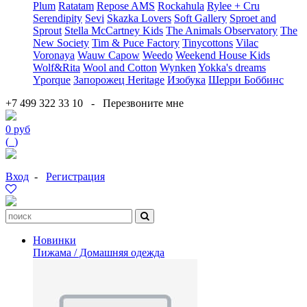
Plum
Ratatam
Repose AMS
Rockahula
Rylee + Cru
Serendipity
Sevi
Skazka Lovers
Soft Gallery
Sproet and
Sprout
Stella McCartney Kids
The Animals Observatory
The
New Society
Tim & Puce Factory
Tinycottons
Vilac
Voronaya
Wauw Capow
Weedo
Weekend House Kids
Wolf&Rita
Wool and Cotton
Wynken
Yokka's dreams
Yporque
Запорожец Heritage
Изобука
Шерри Боббинс
+7 499 322 33 10
-
Перезвоните мне
0 руб
(
0
)
Вход
-
Регистрация
Новинки
Пижама / Домашняя одежда