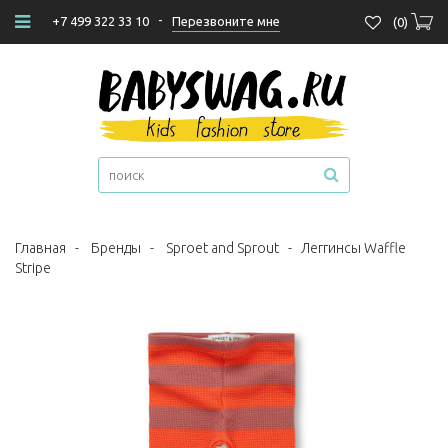
-
Перезвоните мне
+7 499 322 33 10
(
0
)
Главная
-
Бренды
-
Sproet and Sprout
-
Леггинсы Waffle
Stripe