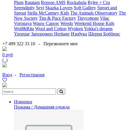
Plum
Ratatam
Repose AMS
Rockahula
Rylee + Cru
Serendipity
Sevi
Skazka Lovers
Soft Gallery
Sproet and
Sprout
Stella McCartney Kids
The Animals Observatory
The
New Society
Tim & Puce Factory
Tinycottons
Vilac
Voronaya
Wauw Capow
Weedo
Weekend House Kids
Wolf&Rita
Wool and Cotton
Wynken
Yokka's dreams
Yporque
Запорожец Heritage
Изобука
Шерри Боббинс
+7 499 322 33 10
-
Перезвоните мне
0 руб
(
0
)
Вход
-
Регистрация
Новинки
Пижама / Домашняя одежда