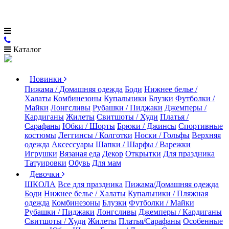
Каталог
Новинки
Пижама / Домашняя одежда
Боди
Нижнее белье /
Халаты
Комбинезоны
Купальники
Блузки
Футболки /
Майки
Лонгсливы
Рубашки / Пиджаки
Джемперы /
Кардиганы
Жилеты
Свитшоты / Худи
Платья /
Сарафаны
Юбки / Шорты
Брюки / Джинсы
Спортивные
костюмы
Леггинсы / Колготки
Носки / Гольфы
Верхняя
одежда
Аксессуары
Шапки / Шарфы / Варежки
Игрушки
Вязаная еда
Декор
Открытки
Для праздника
Татуировки
Обувь
Для мам
Девочки
ШКОЛА
Все для праздника
Пижама/Домашняя одежда
Боди
Нижнее белье / Халаты
Купальники / Пляжная
одежда
Комбинезоны
Блузки
Футболки / Майки
Рубашки / Пиджаки
Лонгсливы
Джемперы / Кардиганы
Свитшоты / Худи
Жилеты
Платья/Сарафаны
Особенные