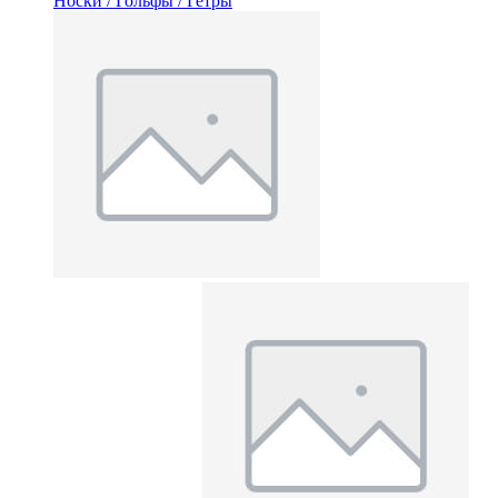
Носки / Гольфы / Гетры