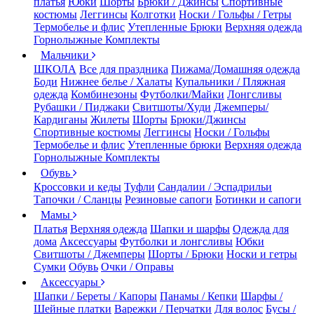
платья
Юбки
Шорты
Брюки / Джинсы
Спортивные
костюмы
Леггинсы
Колготки
Носки / Гольфы / Гетры
Термобелье и флис
Утепленные Брюки
Верхняя одежда
Горнолыжные Комплекты
Мальчики
ШКОЛА
Все для праздника
Пижама/Домашняя одежда
Боди
Нижнее белье / Халаты
Купальники / Пляжная
одежда
Комбинезоны
Футболки/Майки
Лонгсливы
Рубашки / Пиджаки
Свитшоты/Худи
Джемперы/
Кардиганы
Жилеты
Шорты
Брюки/Джинсы
Спортивные костюмы
Леггинсы
Носки / Гольфы
Термобелье и флис
Утепленные брюки
Верхняя одежда
Горнолыжные Комплекты
Обувь
Кроссовки и кеды
Туфли
Сандалии / Эспадрильи
Тапочки / Сланцы
Резиновые сапоги
Ботинки и сапоги
Мамы
Платья
Верхняя одежда
Шапки и шарфы
Одежда для
дома
Аксессуары
Футболки и лонгсливы
Юбки
Свитшоты / Джемперы
Шорты / Брюки
Носки и гетры
Сумки
Обувь
Очки / Оправы
Аксессуары
Шапки / Береты / Капоры
Панамы / Кепки
Шарфы /
Шейные платки
Варежки / Перчатки
Для волос
Бусы /