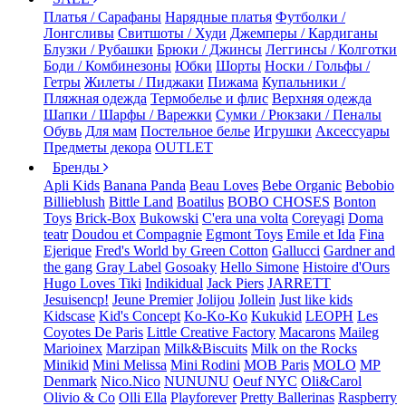
Платья / Сарафаны
Нарядные платья
Футболки /
Лонгсливы
Свитшоты / Худи
Джемперы / Кардиганы
Блузки / Рубашки
Брюки / Джинсы
Леггинсы / Колготки
Боди / Комбинезоны
Юбки
Шорты
Носки / Гольфы /
Гетры
Жилеты / Пиджаки
Пижама
Купальники /
Пляжная одежда
Термобелье и флис
Верхняя одежда
Шапки / Шарфы / Варежки
Сумки / Рюкзаки / Пеналы
Обувь
Для мам
Постельное белье
Игрушки
Аксессуары
Предметы декора
OUTLET
Бренды
Apli Kids
Banana Panda
Beau Loves
Bebe Organic
Bebobio
Billieblush
Bittle Land
Boatilus
BOBO CHOSES
Bonton
Toys
Brick-Box
Bukowski
C'era una volta
Coreyagi
Doma
teatr
Doudou et Compagnie
Egmont Toys
Emile et Ida
Fina
Ejerique
Fred's World by Green Cotton
Gallucci
Gardner and
the gang
Gray Label
Gosoaky
Hello Simone
Histoire d'Ours
Hugo Loves Tiki
Indikidual
Jack Piers
JARRETT
Jesuisencp!
Jeune Premier
Jolijou
Jollein
Just like kids
Kidscase
Kid's Concept
Ko-Ko-Ko
Kukukid
LEOPH
Les
Coyotes De Paris
Little Creative Factory
Macarons
Maileg
Marioinex
Marzipan
Milk&Biscuits
Milk on the Rocks
Minikid
Mini Melissa
Mini Rodini
MOB Paris
MOLO
MP
Denmark
Nico.Nico
NUNUNU
Oeuf NYC
Oli&Carol
Olivio & Co
Olli Ella
Playforever
Pretty Ballerinas
Raspberry