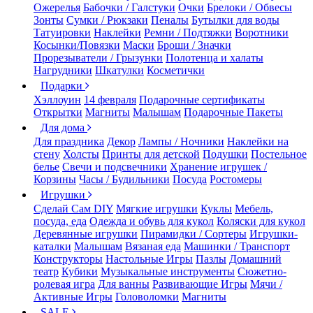
Ожерелья
Бабочки / Галстуки
Очки
Брелоки / Обвесы
Зонты
Сумки / Рюкзаки
Пеналы
Бутылки для воды
Татуировки
Наклейки
Ремни / Подтяжки
Воротники
Косынки/Повязки
Маски
Броши / Значки
Прорезыватели / Грызунки
Полотенца и халаты
Нагрудники
Шкатулки
Косметички
Подарки
Хэллоуин
14 февраля
Подарочные сертификаты
Открытки
Магниты
Малышам
Подарочные Пакеты
Для дома
Для праздника
Декор
Лампы / Ночники
Наклейки на
стену
Холсты
Принты для детской
Подушки
Постельное
белье
Свечи и подсвечники
Хранение игрушек /
Корзины
Часы / Будильники
Посуда
Ростомеры
Игрушки
Сделай Сам DIY
Мягкие игрушки
Куклы
Мебель,
посуда, еда
Одежда и обувь для кукол
Коляски для кукол
Деревянные игрушки
Пирамидки / Сортеры
Игрушки-
каталки
Малышам
Вязаная еда
Машинки / Транспорт
Конструкторы
Настольные Игры
Пазлы
Домашний
театр
Кубики
Музыкальные инструменты
Сюжетно-
ролевая игра
Для ванны
Развивающие Игры
Мячи /
Активные Игры
Головоломки
Магниты
SALE