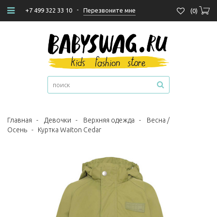
-
Перезвоните мне
+7 499 322 33 10
(
0
)
Главная
-
Девочки
-
Верхняя одежда
-
Весна /
Осень
-
Куртка Waiton Cedar