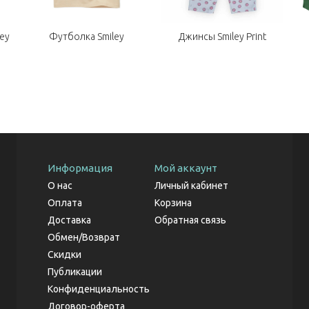
ey
Футболка Smiley
Джинсы Smiley Print
Информация
Мой аккаунт
О нас
Личный кабинет
Оплата
Корзина
Доставка
Обратная связь
Обмен/Возврат
Скидки
Публикации
Конфиденциальность
Договор-оферта