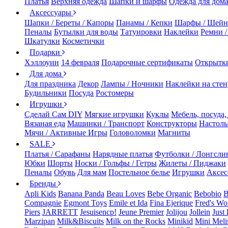
Платья
Верхняя одежда
Шапки и шарфы
Одежда для дом
Аксессуары
Шапки / Береты / Капоры
Панамы / Кепки
Шарфы / Шейн
Пеналы
Бутылки для воды
Татуировки
Наклейки
Ремни 
Шкатулки
Косметички
Подарки
Хэллоуин
14 февраля
Подарочные сертификаты
Открытк
Для дома
Для праздника
Декор
Лампы / Ночники
Наклейки на стен
Будильники
Посуда
Ростомеры
Игрушки
Сделай Сам DIY
Мягкие игрушки
Куклы
Мебель, посуда,
Вязаная еда
Машинки / Транспорт
Конструкторы
Настол
Мячи / Активные Игры
Головоломки
Магниты
SALE
Платья / Сарафаны
Нарядные платья
Футболки / Лонгсли
Юбки
Шорты
Носки / Гольфы / Гетры
Жилеты / Пиджаки
Пеналы
Обувь
Для мам
Постельное белье
Игрушки
Аксес
Бренды
Apli Kids
Banana Panda
Beau Loves
Bebe Organic
Bebobio
B
Compagnie
Egmont Toys
Emile et Ida
Fina Ejerique
Fred's Wo
Piers
JARRETT
Jesuisencp!
Jeune Premier
Jolijou
Jollein
Just 
Marzipan
Milk&Biscuits
Milk on the Rocks
Minikid
Mini Meli