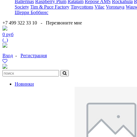
Ballerinas
Raspberry Plum
Ratatam
Repose AMS
Rockahula
R
Society
Tim & Puce Factory
Tinycottons
Vilac
Voronaya
Wauw
Шерри Боббинс
+7 499 322 33 10
-
Перезвоните мне
0 руб
(
0
)
Вход
-
Регистрация
Новинки