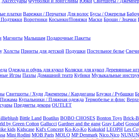
а
Аксессуары
Футболки и лонгсливы
Юбки
Свитшоты / Джемпе
ые платки
Варежки / Перчатки
Для волос
Бусы / Ожерелья
Бабоч
/ Подтяжки
Воротники
Косынки/Повязки
Маски
Броши / Значки
и
Магниты
Малышам
Подарочные Пакеты
у
Холсты
Принты для детской
Подушки
Постельное белье
Свечи
 еда
Одежда и обувь для кукол
Коляски для кукол
Деревянные иг
ьные Игры
Пазлы
Домашний театр
Кубики
Музыкальные инстру
вы
Свитшоты / Худи
Джемперы / Кардиганы
Блузки / Рубашки
Б
Пижама
Купальники / Пляжная одежда
Термобелье и флис
Верхн
суары
Предметы декора
OUTLET
illieblush
Bittle Land
Boatilus
BOBO CHOSES
Bonton Toys
Brick-
rld by Green Cotton
Gallucci
Gardner and the gang
Gray Label
Gosoa
like kids
Kidscase
Kid's Concept
Ko-Ko-Ko
Kukukid
LEOPH
Les Coy
ssa
Mini Rodini
MOB Paris
MOLO
MP Denmark
Nico.Nico
NUNU