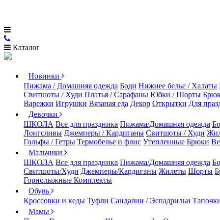
Каталог
Новинки
Пижама / Домашняя одежда
Боди
Нижнее белье / Халаты
Свитшоты / Худи
Платья / Сарафаны
Юбки / Шорты
Брюк
Варежки
Игрушки
Вязаная еда
Декор
Открытки
Для праз
Девочки
ШКОЛА
Все для праздника
Пижама/Домашняя одежда
Б
Лонгсливы
Джемперы / Кардиганы
Свитшоты / Худи
Жи
Гольфы / Гетры
Термобелье и флис
Утепленные Брюки
Ве
Мальчики
ШКОЛА
Все для праздника
Пижама/Домашняя одежда
Б
Свитшоты/Худи
Джемперы/Кардиганы
Жилеты
Шорты
Б
Горнолыжные Комплекты
Обувь
Кроссовки и кеды
Туфли
Сандалии / Эспадрильи
Тапочки
Мамы