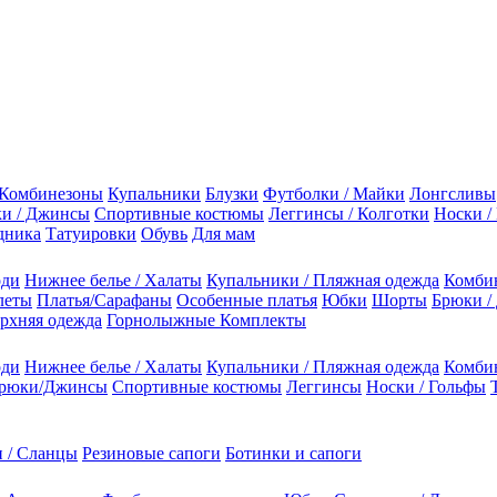
Комбинезоны
Купальники
Блузки
Футболки / Майки
Лонгсливы
и / Джинсы
Спортивные костюмы
Леггинсы / Колготки
Носки /
дника
Татуировки
Обувь
Для мам
оди
Нижнее белье / Халаты
Купальники / Пляжная одежда
Комби
леты
Платья/Сарафаны
Особенные платья
Юбки
Шорты
Брюки /
рхняя одежда
Горнолыжные Комплекты
оди
Нижнее белье / Халаты
Купальники / Пляжная одежда
Комби
рюки/Джинсы
Спортивные костюмы
Леггинсы
Носки / Гольфы
 / Сланцы
Резиновые сапоги
Ботинки и сапоги