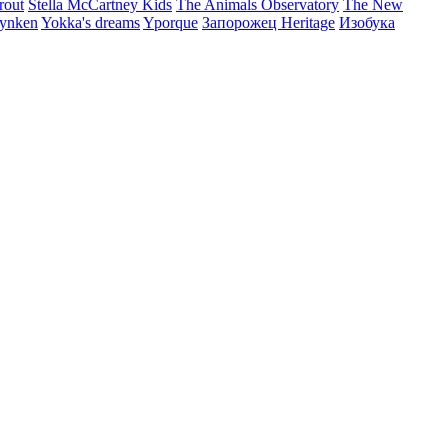
rout
Stella McCartney Kids
The Animals Observatory
The New
ynken
Yokka's dreams
Yporque
Запорожец Heritage
Изобука