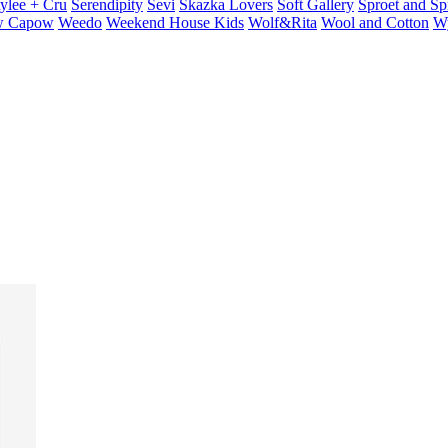
ylee + Cru
Serendipity
Sevi
Skazka Lovers
Soft Gallery
Sproet and Sp
 Capow
Weedo
Weekend House Kids
Wolf&Rita
Wool and Cotton
W