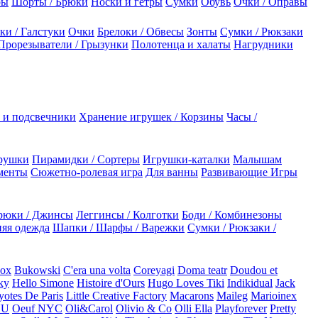
ры
Шорты / Брюки
Носки и гетры
Сумки
Обувь
Очки / Оправы
ки / Галстуки
Очки
Брелоки / Обвесы
Зонты
Сумки / Рюкзаки
Прорезыватели / Грызунки
Полотенца и халаты
Нагрудники
 и подсвечники
Хранение игрушек / Корзины
Часы /
рушки
Пирамидки / Сортеры
Игрушки-каталки
Малышам
менты
Сюжетно-ролевая игра
Для ванны
Развивающие Игры
рюки / Джинсы
Леггинсы / Колготки
Боди / Комбинезоны
яя одежда
Шапки / Шарфы / Варежки
Сумки / Рюкзаки /
Box
Bukowski
C'era una volta
Coreyagi
Doma teatr
Doudou et
ky
Hello Simone
Histoire d'Ours
Hugo Loves Tiki
Indikidual
Jack
otes De Paris
Little Creative Factory
Macarons
Maileg
Marioinex
NU
Oeuf NYC
Oli&Carol
Olivio & Co
Olli Ella
Playforever
Pretty