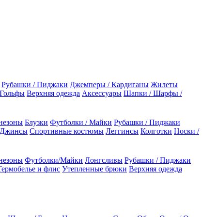
Рубашки / Пиджаки
Джемперы / Кардиганы
Жилеты
 Гольфы
Верхняя одежда
Аксессуары
Шапки / Шарфы /
незоны
Блузки
Футболки / Майки
Рубашки / Пиджаки
 Джинсы
Спортивные костюмы
Леггинсы
Колготки
Носки /
незоны
Футболки/Майки
Лонгсливы
Рубашки / Пиджаки
Термобелье и флис
Утепленные брюки
Верхняя одежда