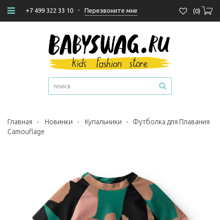
-
Перезвоните мне
+7 499 322 33 10
(
0
)
Главная
-
Новинки
-
Купальники
-
Футболка для Плавания
Camouflage