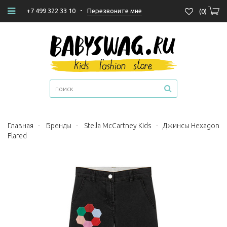
-
Перезвоните мне
+7 499 322 33 10
(
0
)
Главная
-
Бренды
-
Stella McCartney Kids
-
Джинсы Hexagon
Flared