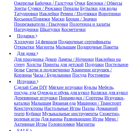
Ожерелья
Бабочки / Галстуки
Очки
Брелоки / Обвесы
Зонты
Сумки / Рюкзаки
Пеналы
Бутылки для воды
Татуировки
Наклейки
Ремни / Подтяжки
Воротники
Косынки/Повязки
Маски
Броши / Значки
Прорезыватели / Грызунки
Полотенца и халаты
Нагрудники
Шкатулки
Косметички
Подарки
Хэллоуин
14 февраля
Подарочные сертификаты
Открытки
Магниты
Малышам
Подарочные Пакеты
Для дома
Для праздника
Декор
Лампы / Ночники
Наклейки на
стену
Холсты
Принты для детской
Подушки
Постельное
белье
Свечи и подсвечники
Хранение игрушек /
Корзины
Часы / Будильники
Посуда
Ростомеры
Игрушки
Сделай Сам DIY
Мягкие игрушки
Куклы
Мебель,
посуда, еда
Одежда и обувь для кукол
Коляски для кукол
Деревянные игрушки
Пирамидки / Сортеры
Игрушки-
каталки
Малышам
Вязаная еда
Машинки / Транспорт
Конструкторы
Настольные Игры
Пазлы
Домашний
театр
Кубики
Музыкальные инструменты
Сюжетно-
ролевая игра
Для ванны
Развивающие Игры
Мячи /
Активные Игры
Головоломки
Магниты
SALE