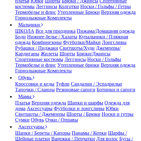
платья
Юбки
Шорты
Брюки / Джинсы
Спортивные
костюмы
Леггинсы
Колготки
Носки / Гольфы / Гетры
Термобелье и флис
Утепленные Брюки
Верхняя одежда
Горнолыжные Комплекты
Мальчики
ШКОЛА
Все для праздника
Пижама/Домашняя одежда
Боди
Нижнее белье / Халаты
Купальники / Пляжная
одежда
Комбинезоны
Футболки/Майки
Лонгсливы
Рубашки / Пиджаки
Свитшоты/Худи
Джемперы/
Кардиганы
Жилеты
Шорты
Брюки/Джинсы
Спортивные костюмы
Леггинсы
Носки / Гольфы
Термобелье и флис
Утепленные брюки
Верхняя одежда
Горнолыжные Комплекты
Обувь
Кроссовки и кеды
Туфли
Сандалии / Эспадрильи
Тапочки / Сланцы
Резиновые сапоги
Ботинки и сапоги
Мамы
Платья
Верхняя одежда
Шапки и шарфы
Одежда для
дома
Аксессуары
Футболки и лонгсливы
Юбки
Свитшоты / Джемперы
Шорты / Брюки
Носки и гетры
Сумки
Обувь
Очки / Оправы
Аксессуары
Шапки / Береты / Капоры
Панамы / Кепки
Шарфы /
Шейные платки
Варежки / Перчатки
Для волос
Бусы /