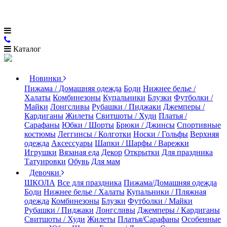
Каталог
Новинки
Пижама / Домашняя одежда
Боди
Нижнее белье /
Халаты
Комбинезоны
Купальники
Блузки
Футболки /
Майки
Лонгсливы
Рубашки / Пиджаки
Джемперы /
Кардиганы
Жилеты
Свитшоты / Худи
Платья /
Сарафаны
Юбки / Шорты
Брюки / Джинсы
Спортивные
костюмы
Леггинсы / Колготки
Носки / Гольфы
Верхняя
одежда
Аксессуары
Шапки / Шарфы / Варежки
Игрушки
Вязаная еда
Декор
Открытки
Для праздника
Татуировки
Обувь
Для мам
Девочки
ШКОЛА
Все для праздника
Пижама/Домашняя одежда
Боди
Нижнее белье / Халаты
Купальники / Пляжная
одежда
Комбинезоны
Блузки
Футболки / Майки
Рубашки / Пиджаки
Лонгсливы
Джемперы / Кардиганы
Свитшоты / Худи
Жилеты
Платья/Сарафаны
Особенные