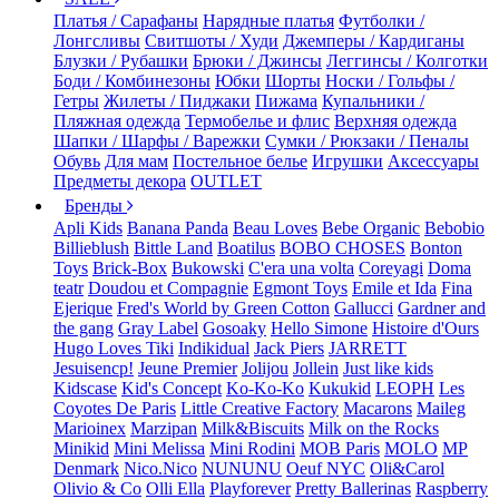
Платья / Сарафаны
Нарядные платья
Футболки /
Лонгсливы
Свитшоты / Худи
Джемперы / Кардиганы
Блузки / Рубашки
Брюки / Джинсы
Леггинсы / Колготки
Боди / Комбинезоны
Юбки
Шорты
Носки / Гольфы /
Гетры
Жилеты / Пиджаки
Пижама
Купальники /
Пляжная одежда
Термобелье и флис
Верхняя одежда
Шапки / Шарфы / Варежки
Сумки / Рюкзаки / Пеналы
Обувь
Для мам
Постельное белье
Игрушки
Аксессуары
Предметы декора
OUTLET
Бренды
Apli Kids
Banana Panda
Beau Loves
Bebe Organic
Bebobio
Billieblush
Bittle Land
Boatilus
BOBO CHOSES
Bonton
Toys
Brick-Box
Bukowski
C'era una volta
Coreyagi
Doma
teatr
Doudou et Compagnie
Egmont Toys
Emile et Ida
Fina
Ejerique
Fred's World by Green Cotton
Gallucci
Gardner and
the gang
Gray Label
Gosoaky
Hello Simone
Histoire d'Ours
Hugo Loves Tiki
Indikidual
Jack Piers
JARRETT
Jesuisencp!
Jeune Premier
Jolijou
Jollein
Just like kids
Kidscase
Kid's Concept
Ko-Ko-Ko
Kukukid
LEOPH
Les
Coyotes De Paris
Little Creative Factory
Macarons
Maileg
Marioinex
Marzipan
Milk&Biscuits
Milk on the Rocks
Minikid
Mini Melissa
Mini Rodini
MOB Paris
MOLO
MP
Denmark
Nico.Nico
NUNUNU
Oeuf NYC
Oli&Carol
Olivio & Co
Olli Ella
Playforever
Pretty Ballerinas
Raspberry