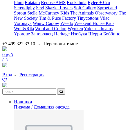
Plum
Ratatam
Repose AMS
Rockahula
Rylee + Cru
Serendipity
Sevi
Skazka Lovers
Soft Gallery
Sproet and
Sprout
Stella McCartney Kids
The Animals Observatory
The
New Society
Tim & Puce Factory
Tinycottons
Vilac
Voronaya
Wauw Capow
Weedo
Weekend House Kids
Wolf&Rita
Wool and Cotton
Wynken
Yokka's dreams
Yporque
Запорожец Heritage
Изобука
Шерри Боббинс
+7 499 322 33 10
-
Перезвоните мне
0 руб
(
0
)
Вход
-
Регистрация
Новинки
Пижама / Домашняя одежда