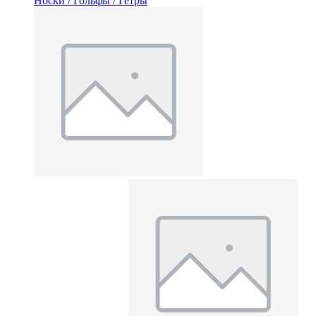
Носки / Гольфы / Гетры