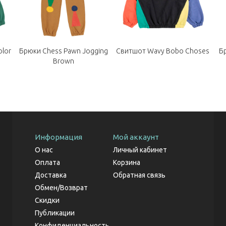
lor
Брюки Chess Pawn Jogging
Свитшот Wavy Bobo Choses
Б
Brown
Информация
Мой аккаунт
О нас
Личный кабинет
Оплата
Корзина
Доставка
Обратная связь
Обмен/Возврат
Скидки
Публикации
Конфиденциальность