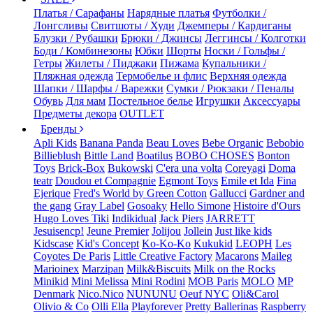
Платья / Сарафаны
Нарядные платья
Футболки /
Лонгсливы
Свитшоты / Худи
Джемперы / Кардиганы
Блузки / Рубашки
Брюки / Джинсы
Леггинсы / Колготки
Боди / Комбинезоны
Юбки
Шорты
Носки / Гольфы /
Гетры
Жилеты / Пиджаки
Пижама
Купальники /
Пляжная одежда
Термобелье и флис
Верхняя одежда
Шапки / Шарфы / Варежки
Сумки / Рюкзаки / Пеналы
Обувь
Для мам
Постельное белье
Игрушки
Аксессуары
Предметы декора
OUTLET
Бренды
Apli Kids
Banana Panda
Beau Loves
Bebe Organic
Bebobio
Billieblush
Bittle Land
Boatilus
BOBO CHOSES
Bonton
Toys
Brick-Box
Bukowski
C'era una volta
Coreyagi
Doma
teatr
Doudou et Compagnie
Egmont Toys
Emile et Ida
Fina
Ejerique
Fred's World by Green Cotton
Gallucci
Gardner and
the gang
Gray Label
Gosoaky
Hello Simone
Histoire d'Ours
Hugo Loves Tiki
Indikidual
Jack Piers
JARRETT
Jesuisencp!
Jeune Premier
Jolijou
Jollein
Just like kids
Kidscase
Kid's Concept
Ko-Ko-Ko
Kukukid
LEOPH
Les
Coyotes De Paris
Little Creative Factory
Macarons
Maileg
Marioinex
Marzipan
Milk&Biscuits
Milk on the Rocks
Minikid
Mini Melissa
Mini Rodini
MOB Paris
MOLO
MP
Denmark
Nico.Nico
NUNUNU
Oeuf NYC
Oli&Carol
Olivio & Co
Olli Ella
Playforever
Pretty Ballerinas
Raspberry