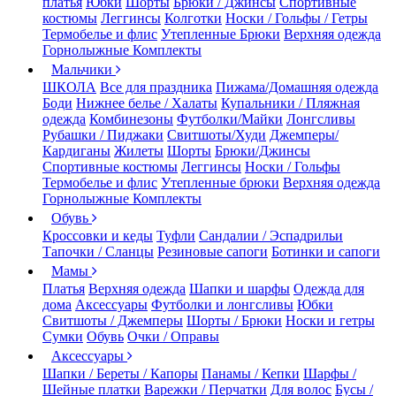
платья
Юбки
Шорты
Брюки / Джинсы
Спортивные
костюмы
Леггинсы
Колготки
Носки / Гольфы / Гетры
Термобелье и флис
Утепленные Брюки
Верхняя одежда
Горнолыжные Комплекты
Мальчики
ШКОЛА
Все для праздника
Пижама/Домашняя одежда
Боди
Нижнее белье / Халаты
Купальники / Пляжная
одежда
Комбинезоны
Футболки/Майки
Лонгсливы
Рубашки / Пиджаки
Свитшоты/Худи
Джемперы/
Кардиганы
Жилеты
Шорты
Брюки/Джинсы
Спортивные костюмы
Леггинсы
Носки / Гольфы
Термобелье и флис
Утепленные брюки
Верхняя одежда
Горнолыжные Комплекты
Обувь
Кроссовки и кеды
Туфли
Сандалии / Эспадрильи
Тапочки / Сланцы
Резиновые сапоги
Ботинки и сапоги
Мамы
Платья
Верхняя одежда
Шапки и шарфы
Одежда для
дома
Аксессуары
Футболки и лонгсливы
Юбки
Свитшоты / Джемперы
Шорты / Брюки
Носки и гетры
Сумки
Обувь
Очки / Оправы
Аксессуары
Шапки / Береты / Капоры
Панамы / Кепки
Шарфы /
Шейные платки
Варежки / Перчатки
Для волос
Бусы /