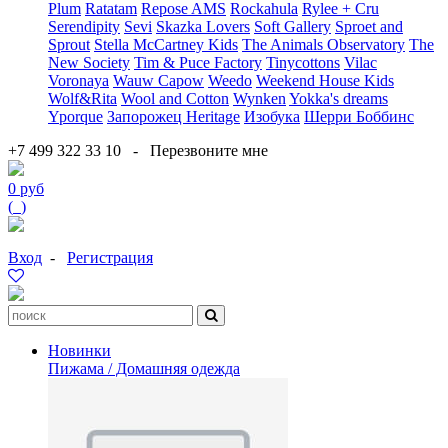
Plum
Ratatam
Repose AMS
Rockahula
Rylee + Cru
Serendipity
Sevi
Skazka Lovers
Soft Gallery
Sproet and
Sprout
Stella McCartney Kids
The Animals Observatory
The
New Society
Tim & Puce Factory
Tinycottons
Vilac
Voronaya
Wauw Capow
Weedo
Weekend House Kids
Wolf&Rita
Wool and Cotton
Wynken
Yokka's dreams
Yporque
Запорожец Heritage
Изобука
Шерри Боббинс
+7 499 322 33 10
-
Перезвоните мне
0 руб
(
0
)
Вход
-
Регистрация
Новинки
Пижама / Домашняя одежда