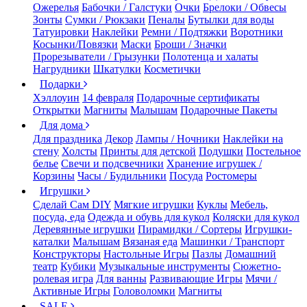
Ожерелья
Бабочки / Галстуки
Очки
Брелоки / Обвесы
Зонты
Сумки / Рюкзаки
Пеналы
Бутылки для воды
Татуировки
Наклейки
Ремни / Подтяжки
Воротники
Косынки/Повязки
Маски
Броши / Значки
Прорезыватели / Грызунки
Полотенца и халаты
Нагрудники
Шкатулки
Косметички
Подарки
Хэллоуин
14 февраля
Подарочные сертификаты
Открытки
Магниты
Малышам
Подарочные Пакеты
Для дома
Для праздника
Декор
Лампы / Ночники
Наклейки на
стену
Холсты
Принты для детской
Подушки
Постельное
белье
Свечи и подсвечники
Хранение игрушек /
Корзины
Часы / Будильники
Посуда
Ростомеры
Игрушки
Сделай Сам DIY
Мягкие игрушки
Куклы
Мебель,
посуда, еда
Одежда и обувь для кукол
Коляски для кукол
Деревянные игрушки
Пирамидки / Сортеры
Игрушки-
каталки
Малышам
Вязаная еда
Машинки / Транспорт
Конструкторы
Настольные Игры
Пазлы
Домашний
театр
Кубики
Музыкальные инструменты
Сюжетно-
ролевая игра
Для ванны
Развивающие Игры
Мячи /
Активные Игры
Головоломки
Магниты
SALE