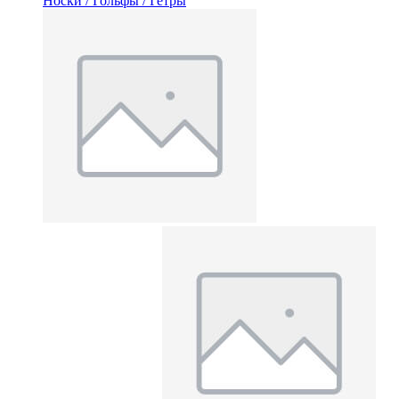
Носки / Гольфы / Гетры