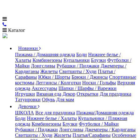
Каталог
Новинки
Пижама / Домашняя одежда
Боди
Нижнее белье /
Халаты
Комбинезоны
Купальники
Блузки
Футболки /
Майки
Лонгсливы
Рубашки / Пиджаки
Джемперы /
Кардиганы
Жилеты
Свитшоты / Худи
Платья /
Сарафаны
Юбки / Шорты
Брюки / Джинсы
Спортивные
костюмы
Леггинсы / Колготки
Носки / Гольфы
Верхняя
одежда
Аксессуары
Шапки / Шарфы / Варежки
Игрушки
Вязаная еда
Декор
Открытки
Для праздника
Татуировки
Обувь
Для мам
Девочки
ШКОЛА
Все для праздника
Пижама/Домашняя одежда
Боди
Нижнее белье / Халаты
Купальники / Пляжная
одежда
Комбинезоны
Блузки
Футболки / Майки
Рубашки / Пиджаки
Лонгсливы
Джемперы / Кардиганы
Свитшоты / Худи
Жилеты
Платья/Сарафаны
Особенные