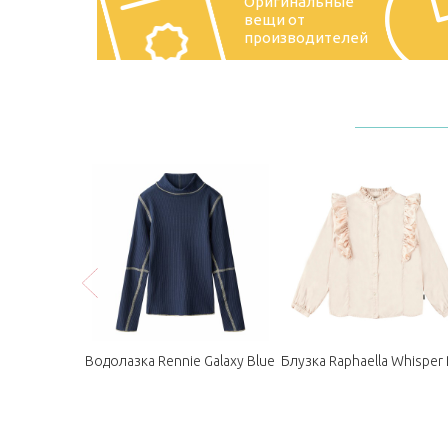
Оригинальные
вещи от
производителей
pace Holiday
Водолазка Rennie Galaxy Blue
Блузка Raphaella Whisper 