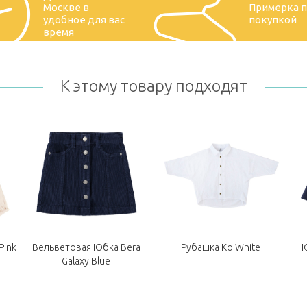
Москве в
Примерка 
удобное для вас
покупкой
время
К этому товару подходят
Pink
Вельветовая Юбка Bera
Рубашка Ko White
Ю
Galaxy Blue