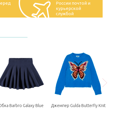
перед
России почтой и
курьерской
службой
бка Barbro Galaxy Blue
Джемпер Gulda Butterfly Knit
Джемпер St