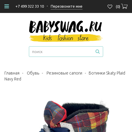
-
Перезвоните мне
+7 499 322 33 10
(
0
)
Главная
-
Обувь
-
Резиновые сапоги
-
Ботинки Skaty Plaid
Navy Red