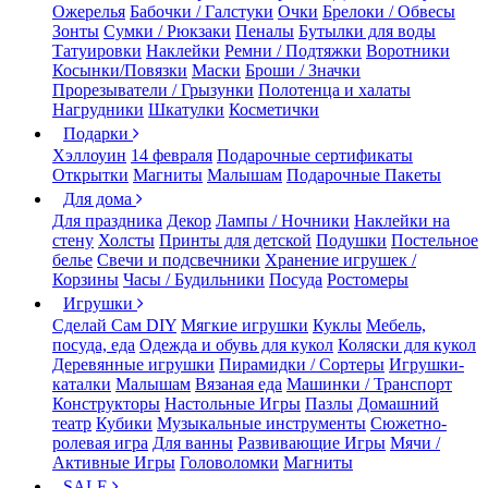
Ожерелья
Бабочки / Галстуки
Очки
Брелоки / Обвесы
Зонты
Сумки / Рюкзаки
Пеналы
Бутылки для воды
Татуировки
Наклейки
Ремни / Подтяжки
Воротники
Косынки/Повязки
Маски
Броши / Значки
Прорезыватели / Грызунки
Полотенца и халаты
Нагрудники
Шкатулки
Косметички
Подарки
Хэллоуин
14 февраля
Подарочные сертификаты
Открытки
Магниты
Малышам
Подарочные Пакеты
Для дома
Для праздника
Декор
Лампы / Ночники
Наклейки на
стену
Холсты
Принты для детской
Подушки
Постельное
белье
Свечи и подсвечники
Хранение игрушек /
Корзины
Часы / Будильники
Посуда
Ростомеры
Игрушки
Сделай Сам DIY
Мягкие игрушки
Куклы
Мебель,
посуда, еда
Одежда и обувь для кукол
Коляски для кукол
Деревянные игрушки
Пирамидки / Сортеры
Игрушки-
каталки
Малышам
Вязаная еда
Машинки / Транспорт
Конструкторы
Настольные Игры
Пазлы
Домашний
театр
Кубики
Музыкальные инструменты
Сюжетно-
ролевая игра
Для ванны
Развивающие Игры
Мячи /
Активные Игры
Головоломки
Магниты
SALE