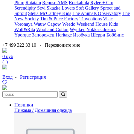
Plum
Ratatam
Repose AMS
Rockahula
Rylee + Cru
Serendipity
Sevi
Skazka Lovers
Soft Gallery
Sproet and
Sprout
Stella McCartney Kids
The Animals Observatory
The
New Society
Tim & Puce Factory
Tinycottons
Vilac
Voronaya
Wauw Capow
Weedo
Weekend House Kids
Wolf&Rita
Wool and Cotton
Wynken
Yokka's dreams
Yporque
Запорожец Heritage
Изобука
Шерри Боббинс
+7 499 322 33 10
-
Перезвоните мне
0 руб
(
0
)
Вход
-
Регистрация
Новинки
Пижама / Домашняя одежда