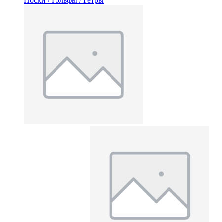
Носки / Гольфы / Гетры