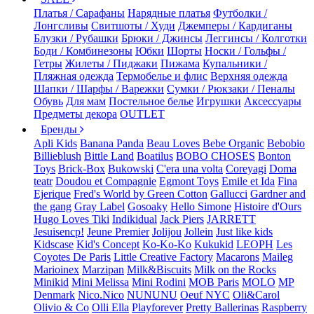
Платья / Сарафаны
Нарядные платья
Футболки /
Лонгсливы
Свитшоты / Худи
Джемперы / Кардиганы
Блузки / Рубашки
Брюки / Джинсы
Леггинсы / Колготки
Боди / Комбинезоны
Юбки
Шорты
Носки / Гольфы /
Гетры
Жилеты / Пиджаки
Пижама
Купальники /
Пляжная одежда
Термобелье и флис
Верхняя одежда
Шапки / Шарфы / Варежки
Сумки / Рюкзаки / Пеналы
Обувь
Для мам
Постельное белье
Игрушки
Аксессуары
Предметы декора
OUTLET
Бренды
Apli Kids
Banana Panda
Beau Loves
Bebe Organic
Bebobio
Billieblush
Bittle Land
Boatilus
BOBO CHOSES
Bonton
Toys
Brick-Box
Bukowski
C'era una volta
Coreyagi
Doma
teatr
Doudou et Compagnie
Egmont Toys
Emile et Ida
Fina
Ejerique
Fred's World by Green Cotton
Gallucci
Gardner and
the gang
Gray Label
Gosoaky
Hello Simone
Histoire d'Ours
Hugo Loves Tiki
Indikidual
Jack Piers
JARRETT
Jesuisencp!
Jeune Premier
Jolijou
Jollein
Just like kids
Kidscase
Kid's Concept
Ko-Ko-Ko
Kukukid
LEOPH
Les
Coyotes De Paris
Little Creative Factory
Macarons
Maileg
Marioinex
Marzipan
Milk&Biscuits
Milk on the Rocks
Minikid
Mini Melissa
Mini Rodini
MOB Paris
MOLO
MP
Denmark
Nico.Nico
NUNUNU
Oeuf NYC
Oli&Carol
Olivio & Co
Olli Ella
Playforever
Pretty Ballerinas
Raspberry