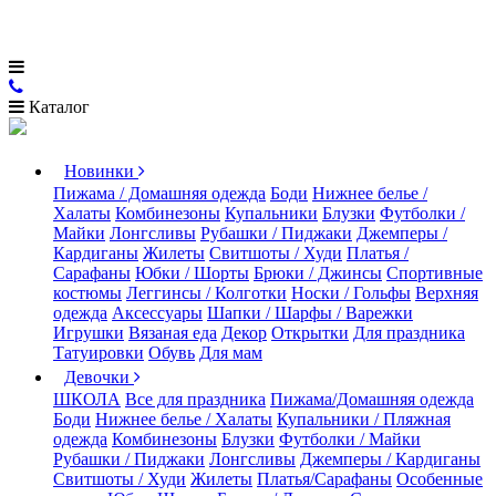
Каталог
Новинки
Пижама / Домашняя одежда
Боди
Нижнее белье /
Халаты
Комбинезоны
Купальники
Блузки
Футболки /
Майки
Лонгсливы
Рубашки / Пиджаки
Джемперы /
Кардиганы
Жилеты
Свитшоты / Худи
Платья /
Сарафаны
Юбки / Шорты
Брюки / Джинсы
Спортивные
костюмы
Леггинсы / Колготки
Носки / Гольфы
Верхняя
одежда
Аксессуары
Шапки / Шарфы / Варежки
Игрушки
Вязаная еда
Декор
Открытки
Для праздника
Татуировки
Обувь
Для мам
Девочки
ШКОЛА
Все для праздника
Пижама/Домашняя одежда
Боди
Нижнее белье / Халаты
Купальники / Пляжная
одежда
Комбинезоны
Блузки
Футболки / Майки
Рубашки / Пиджаки
Лонгсливы
Джемперы / Кардиганы
Свитшоты / Худи
Жилеты
Платья/Сарафаны
Особенные