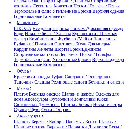
платья
Юбки
Шорты
Брюки / Джинсы
Спортивные
костюмы
Леггинсы
Колготки
Носки / Гольфы / Гетры
Термобелье и флис
Утепленные Брюки
Верхняя одежда
Горнолыжные Комплекты
Мальчики
ШКОЛА
Все для праздника
Пижама/Домашняя одежда
Боди
Нижнее белье / Халаты
Купальники / Пляжная
одежда
Комбинезоны
Футболки/Майки
Лонгсливы
Рубашки / Пиджаки
Свитшоты/Худи
Джемперы/
Кардиганы
Жилеты
Шорты
Брюки/Джинсы
Спортивные костюмы
Леггинсы
Носки / Гольфы
Термобелье и флис
Утепленные брюки
Верхняя одежда
Горнолыжные Комплекты
Обувь
Кроссовки и кеды
Туфли
Сандалии / Эспадрильи
Тапочки / Сланцы
Резиновые сапоги
Ботинки и сапоги
Мамы
Платья
Верхняя одежда
Шапки и шарфы
Одежда для
дома
Аксессуары
Футболки и лонгсливы
Юбки
Свитшоты / Джемперы
Шорты / Брюки
Носки и гетры
Сумки
Обувь
Очки / Оправы
Аксессуары
Шапки / Береты / Капоры
Панамы / Кепки
Шарфы /
Шейные платки
Варежки / Перчатки
Для волос
Бусы /