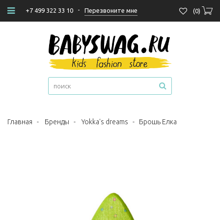
-
Перезвоните мне
+7 499 322 33 10
(
0
)
Главная
-
Бренды
-
Yokka's dreams
-
Брошь Елка