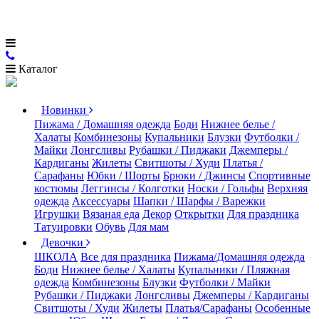
Каталог
Новинки
Пижама / Домашняя одежда
Боди
Нижнее белье /
Халаты
Комбинезоны
Купальники
Блузки
Футболки /
Майки
Лонгсливы
Рубашки / Пиджаки
Джемперы /
Кардиганы
Жилеты
Свитшоты / Худи
Платья /
Сарафаны
Юбки / Шорты
Брюки / Джинсы
Спортивные
костюмы
Леггинсы / Колготки
Носки / Гольфы
Верхняя
одежда
Аксессуары
Шапки / Шарфы / Варежки
Игрушки
Вязаная еда
Декор
Открытки
Для праздника
Татуировки
Обувь
Для мам
Девочки
ШКОЛА
Все для праздника
Пижама/Домашняя одежда
Боди
Нижнее белье / Халаты
Купальники / Пляжная
одежда
Комбинезоны
Блузки
Футболки / Майки
Рубашки / Пиджаки
Лонгсливы
Джемперы / Кардиганы
Свитшоты / Худи
Жилеты
Платья/Сарафаны
Особенные