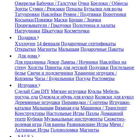
Ожерелья
Бабочки / Галстуки
Очки
Брелоки / Обвесы
Зонты
Сумки / Рюкзаки
Пеналы
Бутылки для воды
Татуировки
Наклейки
Ремни / Подтяжки
Воротники
Косынки/Повязки
Маски
Броши / Значки
Прорезыватели / Грызунки
Полотенца и халаты
Нагрудники
Шкатулки
Косметички
Подарки
Хэллоуин
14 февраля
Подарочные сертификаты
Открытки
Магниты
Малышам
Подарочные Пакеты
Для дома
Для праздника
Декор
Лампы / Ночники
Наклейки на
стену
Холсты
Принты для детской
Подушки
Постельное
белье
Свечи и подсвечники
Хранение игрушек /
Корзины
Часы / Будильники
Посуда
Ростомеры
Игрушки
Сделай Сам DIY
Мягкие игрушки
Куклы
Мебель,
посуда, еда
Одежда и обувь для кукол
Коляски для кукол
Деревянные игрушки
Пирамидки / Сортеры
Игрушки-
каталки
Малышам
Вязаная еда
Машинки / Транспорт
Конструкторы
Настольные Игры
Пазлы
Домашний
театр
Кубики
Музыкальные инструменты
Сюжетно-
ролевая игра
Для ванны
Развивающие Игры
Мячи /
Активные Игры
Головоломки
Магниты
SALE