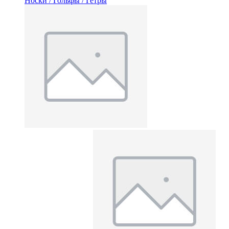
Носки / Гольфы / Гетры