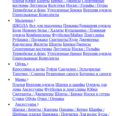
платья
Юбки
Шорты
Брюки / Джинсы
Спортивные
костюмы
Леггинсы
Колготки
Носки / Гольфы / Гетры
Термобелье и флис
Утепленные Брюки
Верхняя одежда
Горнолыжные Комплекты
Мальчики
ШКОЛА
Все для праздника
Пижама/Домашняя одежда
Боди
Нижнее белье / Халаты
Купальники / Пляжная
одежда
Комбинезоны
Футболки/Майки
Лонгсливы
Рубашки / Пиджаки
Свитшоты/Худи
Джемперы/
Кардиганы
Жилеты
Шорты
Брюки/Джинсы
Спортивные костюмы
Леггинсы
Носки / Гольфы
Термобелье и флис
Утепленные брюки
Верхняя одежда
Горнолыжные Комплекты
Обувь
Кроссовки и кеды
Туфли
Сандалии / Эспадрильи
Тапочки / Сланцы
Резиновые сапоги
Ботинки и сапоги
Мамы
Платья
Верхняя одежда
Шапки и шарфы
Одежда для
дома
Аксессуары
Футболки и лонгсливы
Юбки
Свитшоты / Джемперы
Шорты / Брюки
Носки и гетры
Сумки
Обувь
Очки / Оправы
Аксессуары
Шапки / Береты / Капоры
Панамы / Кепки
Шарфы /
Шейные платки
Варежки / Перчатки
Для волос
Бусы /