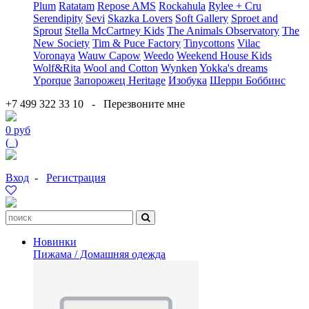
Plum
Ratatam
Repose AMS
Rockahula
Rylee + Cru
Serendipity
Sevi
Skazka Lovers
Soft Gallery
Sproet and
Sprout
Stella McCartney Kids
The Animals Observatory
The
New Society
Tim & Puce Factory
Tinycottons
Vilac
Voronaya
Wauw Capow
Weedo
Weekend House Kids
Wolf&Rita
Wool and Cotton
Wynken
Yokka's dreams
Yporque
Запорожец Heritage
Изобука
Шерри Боббинс
+7 499 322 33 10
-
Перезвоните мне
0 руб
(
0
)
Вход
-
Регистрация
Новинки
Пижама / Домашняя одежда