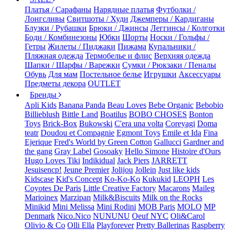
Платья / Сарафаны
Нарядные платья
Футболки /
Лонгсливы
Свитшоты / Худи
Джемперы / Кардиганы
Блузки / Рубашки
Брюки / Джинсы
Леггинсы / Колготки
Боди / Комбинезоны
Юбки
Шорты
Носки / Гольфы /
Гетры
Жилеты / Пиджаки
Пижама
Купальники /
Пляжная одежда
Термобелье и флис
Верхняя одежда
Шапки / Шарфы / Варежки
Сумки / Рюкзаки / Пеналы
Обувь
Для мам
Постельное белье
Игрушки
Аксессуары
Предметы декора
OUTLET
Бренды
Apli Kids
Banana Panda
Beau Loves
Bebe Organic
Bebobio
Billieblush
Bittle Land
Boatilus
BOBO CHOSES
Bonton
Toys
Brick-Box
Bukowski
C'era una volta
Coreyagi
Doma
teatr
Doudou et Compagnie
Egmont Toys
Emile et Ida
Fina
Ejerique
Fred's World by Green Cotton
Gallucci
Gardner and
the gang
Gray Label
Gosoaky
Hello Simone
Histoire d'Ours
Hugo Loves Tiki
Indikidual
Jack Piers
JARRETT
Jesuisencp!
Jeune Premier
Jolijou
Jollein
Just like kids
Kidscase
Kid's Concept
Ko-Ko-Ko
Kukukid
LEOPH
Les
Coyotes De Paris
Little Creative Factory
Macarons
Maileg
Marioinex
Marzipan
Milk&Biscuits
Milk on the Rocks
Minikid
Mini Melissa
Mini Rodini
MOB Paris
MOLO
MP
Denmark
Nico.Nico
NUNUNU
Oeuf NYC
Oli&Carol
Olivio & Co
Olli Ella
Playforever
Pretty Ballerinas
Raspberry