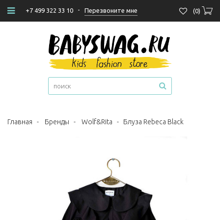
-
Перезвоните мне
+7 499 322 33 10
(
0
)
Главная
-
Бренды
-
Wolf&Rita
-
Блуза Rebeca Black