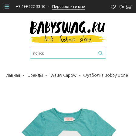
-
Перезвоните мне
+7 499 322 33 10
(
0
)
Главная
-
Бренды
-
Wauw Capow
-
Футболка Bobby Bone