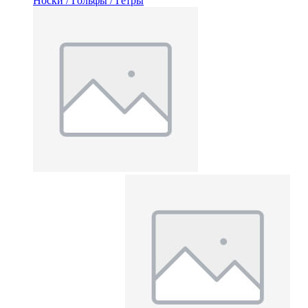
Носки / Гольфы / Гетры