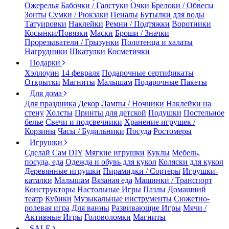
Ожерелья
Бабочки / Галстуки
Очки
Брелоки / Обвесы
Зонты
Сумки / Рюкзаки
Пеналы
Бутылки для воды
Татуировки
Наклейки
Ремни / Подтяжки
Воротники
Косынки/Повязки
Маски
Броши / Значки
Прорезыватели / Грызунки
Полотенца и халаты
Нагрудники
Шкатулки
Косметички
Подарки
Хэллоуин
14 февраля
Подарочные сертификаты
Открытки
Магниты
Малышам
Подарочные Пакеты
Для дома
Для праздника
Декор
Лампы / Ночники
Наклейки на
стену
Холсты
Принты для детской
Подушки
Постельное
белье
Свечи и подсвечники
Хранение игрушек /
Корзины
Часы / Будильники
Посуда
Ростомеры
Игрушки
Сделай Сам DIY
Мягкие игрушки
Куклы
Мебель,
посуда, еда
Одежда и обувь для кукол
Коляски для кукол
Деревянные игрушки
Пирамидки / Сортеры
Игрушки-
каталки
Малышам
Вязаная еда
Машинки / Транспорт
Конструкторы
Настольные Игры
Пазлы
Домашний
театр
Кубики
Музыкальные инструменты
Сюжетно-
ролевая игра
Для ванны
Развивающие Игры
Мячи /
Активные Игры
Головоломки
Магниты
SALE