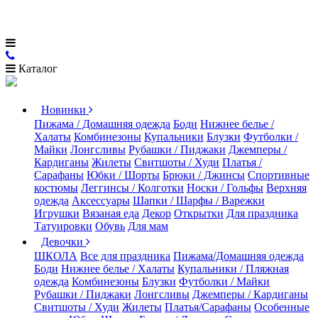
Каталог
Новинки
Пижама / Домашняя одежда
Боди
Нижнее белье /
Халаты
Комбинезоны
Купальники
Блузки
Футболки /
Майки
Лонгсливы
Рубашки / Пиджаки
Джемперы /
Кардиганы
Жилеты
Свитшоты / Худи
Платья /
Сарафаны
Юбки / Шорты
Брюки / Джинсы
Спортивные
костюмы
Леггинсы / Колготки
Носки / Гольфы
Верхняя
одежда
Аксессуары
Шапки / Шарфы / Варежки
Игрушки
Вязаная еда
Декор
Открытки
Для праздника
Татуировки
Обувь
Для мам
Девочки
ШКОЛА
Все для праздника
Пижама/Домашняя одежда
Боди
Нижнее белье / Халаты
Купальники / Пляжная
одежда
Комбинезоны
Блузки
Футболки / Майки
Рубашки / Пиджаки
Лонгсливы
Джемперы / Кардиганы
Свитшоты / Худи
Жилеты
Платья/Сарафаны
Особенные