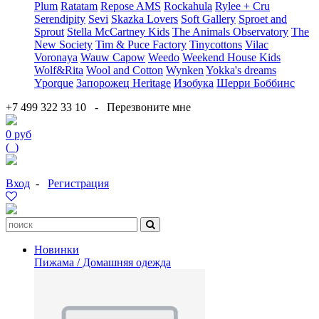
Plum
Ratatam
Repose AMS
Rockahula
Rylee + Cru
Serendipity
Sevi
Skazka Lovers
Soft Gallery
Sproet and
Sprout
Stella McCartney Kids
The Animals Observatory
The
New Society
Tim & Puce Factory
Tinycottons
Vilac
Voronaya
Wauw Capow
Weedo
Weekend House Kids
Wolf&Rita
Wool and Cotton
Wynken
Yokka's dreams
Yporque
Запорожец Heritage
Изобука
Шерри Боббинс
+7 499 322 33 10
-
Перезвоните мне
0 руб
(
0
)
Вход
-
Регистрация
Новинки
Пижама / Домашняя одежда