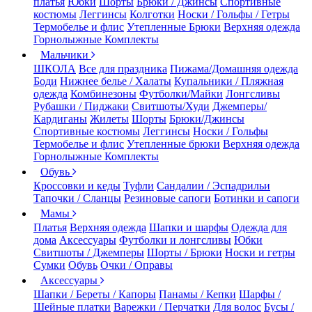
платья
Юбки
Шорты
Брюки / Джинсы
Спортивные
костюмы
Леггинсы
Колготки
Носки / Гольфы / Гетры
Термобелье и флис
Утепленные Брюки
Верхняя одежда
Горнолыжные Комплекты
Мальчики
ШКОЛА
Все для праздника
Пижама/Домашняя одежда
Боди
Нижнее белье / Халаты
Купальники / Пляжная
одежда
Комбинезоны
Футболки/Майки
Лонгсливы
Рубашки / Пиджаки
Свитшоты/Худи
Джемперы/
Кардиганы
Жилеты
Шорты
Брюки/Джинсы
Спортивные костюмы
Леггинсы
Носки / Гольфы
Термобелье и флис
Утепленные брюки
Верхняя одежда
Горнолыжные Комплекты
Обувь
Кроссовки и кеды
Туфли
Сандалии / Эспадрильи
Тапочки / Сланцы
Резиновые сапоги
Ботинки и сапоги
Мамы
Платья
Верхняя одежда
Шапки и шарфы
Одежда для
дома
Аксессуары
Футболки и лонгсливы
Юбки
Свитшоты / Джемперы
Шорты / Брюки
Носки и гетры
Сумки
Обувь
Очки / Оправы
Аксессуары
Шапки / Береты / Капоры
Панамы / Кепки
Шарфы /
Шейные платки
Варежки / Перчатки
Для волос
Бусы /