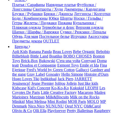
Платья / Сарафаны
Нарядные платья
Футболки /
Лонгсливы
Свитшоты / Худи
Джемперы / Кардиганы
Блузки / Рубашки
Брюки / Джинсы
Леггинсы / Колготки
Боди / Комбинезоны
Юбки
Шорты
Носки / Гольфы /
Гетры
Жилеты / Пиджаки
Пижама
Купальники /
Пляжная одежда
Термобелье и флис
Верхняя одежда
Шапки / Шарфы / Варежки
Сумки / Рюкзаки / Пеналы
Обувь
Для мам
Постельное белье
Игрушки
Аксессуары
Предметы декора
OUTLET
Бренды
Apli Kids
Banana Panda
Beau Loves
Bebe Organic
Bebobio
Billieblush
Bittle Land
Boatilus
BOBO CHOSES
Bonton
Toys
Brick-Box
Bukowski
C'era una volta
Coreyagi
Doma
teatr
Doudou et Compagnie
Egmont Toys
Emile et Ida
Fina
Ejerique
Fred's World by Green Cotton
Gallucci
Gardner and
the gang
Gray Label
Gosoaky
Hello Simone
Histoire d'Ours
Hugo Loves Tiki
Indikidual
Jack Piers
JARRETT
Jesuisencp!
Jeune Premier
Jolijou
Jollein
Just like kids
Kidscase
Kid's Concept
Ko-Ko-Ko
Kukukid
LEOPH
Les
Coyotes De Paris
Little Creative Factory
Macarons
Maileg
Marioinex
Marzipan
Milk&Biscuits
Milk on the Rocks
Minikid
Mini Melissa
Mini Rodini
MOB Paris
MOLO
MP
Denmark
Nico.Nico
NUNUNU
Oeuf NYC
Oli&Carol
Olivio & Co
Olli Ella
Playforever
Pretty Ballerinas
Raspberry